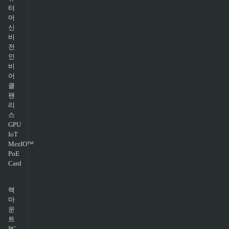
터
머
신
비
전
인
비
어
클
팬
리
스
GPU
IoT
MezIO™
PoE
Card
랙
마
운
트
PC