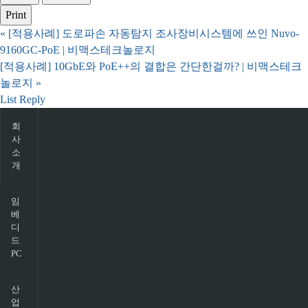
Print
«
[적용사례] 도로파손 자동탐지 조사장비시스템에 쓰인 Nuvo-
9160GC-PoE | 비맥스테크놀로지
[적용사례] 10GbE와 PoE++의 결합은 간단한걸까? | 비맥스테크
놀로지
»
List
Reply
회
사
소
개
임
베
디
드
PC
산
업