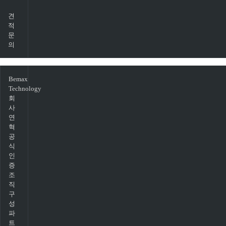
견
적
문
의
Bemax
Technology
회
사
연
혁
공
식
인
증
조
직
구
성
파
트