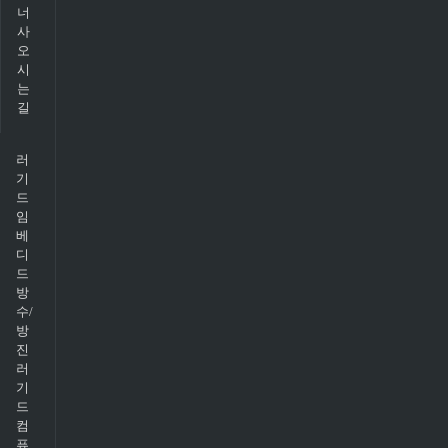
너
사
오
시
는
길
러
기
드
임
베
디
드
방
수/
방
진
러
기
드
컴
퓨