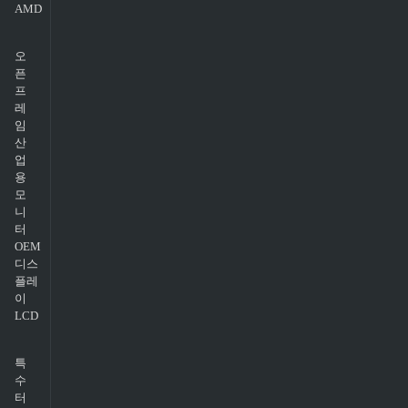
AMD
오
픈
프
레
임
산
업
용
모
니
터
OEM
디스
플레
이
LCD
특
수
터