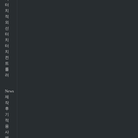
터
치
적
외
선
터
치
터
치
컨
트
롤
러
News
제
작
후
기
적
용
사
례