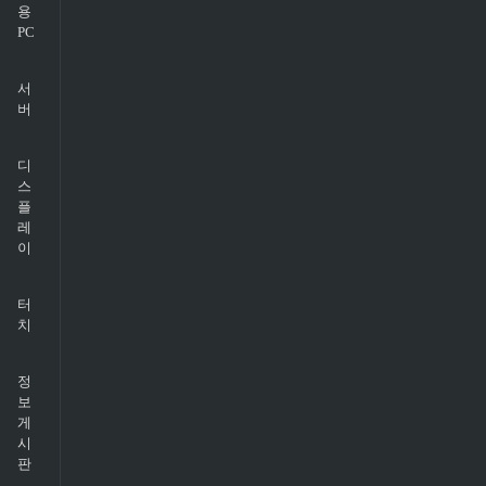
용
PC
서
버
디
스
플
레
이
터
치
정
보
게
시
판