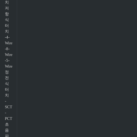
치
저
항
식
터
치
-4-
Wire
-8-
Wire
-5-
Wire
정
전
식
터
치
-
SCT
-
PCT
초
음
파