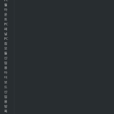
월
마
운
트
PC
패
널
PC
컴
모
듈
산
업
용
마
더
보
드
산
업
용
방
폭