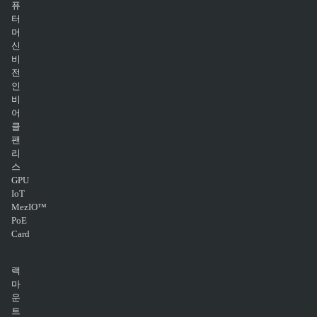
퓨
터
머
신
비
전
인
비
어
클
팬
리
스
GPU
IoT
MezIO™
PoE
Card
랙
마
운
트