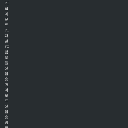
PC
월
마
운
트
PC
패
널
PC
컴
모
듈
산
업
용
마
더
보
드
산
업
용
방
폭