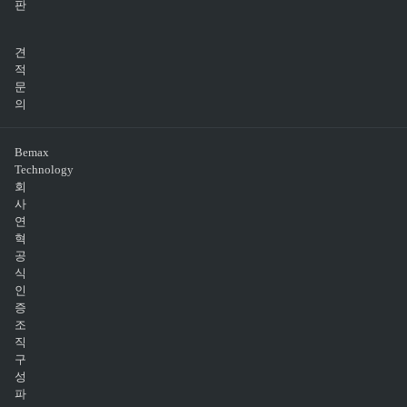
판
견
적
문
의
Bemax
Technology
회
사
연
혁
공
식
인
증
조
직
구
성
파