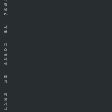
업
용
PC
서
버
디
스
플
레
이
터
치
정
보
게
시