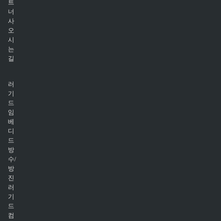
트
너
사
오
시
는
길
러
기
드
임
베
디
드
방
수/
방
진
러
기
드
컴