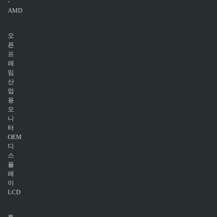
-
AMD
오
픈
프
레
임
산
업
용
모
니
터
OEM
디
스
플
레
이
LCD