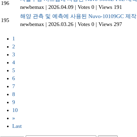
196
newbemax
|
2026.04.09
|
Votes 0
|
Views 191
해양 관측 및 예측에 사용된 Nuvo-10109GC 
195
newbemax
|
2026.03.26
|
Votes 0
|
Views 297
1
2
3
4
5
6
7
8
9
10
»
Last