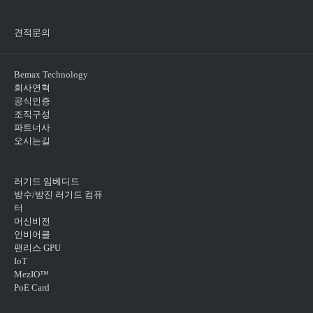
견적문의
Bemax Technology
회사연혁
공식인증
조직구성
파트너사
오시는길
러기드 임베디드
방수/방진 러기드 컴퓨
터
머신비전
인비어클
팬리스 GPU
IoT
MezIO™
PoE Card