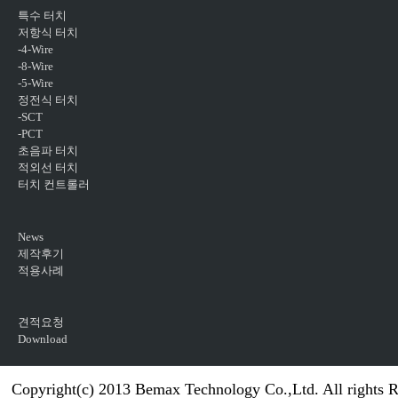
특수 터치
저항식 터치
-4-Wire
-8-Wire
-5-Wire
정전식 터치
-SCT
-PCT
초음파 터치
적외선 터치
터치 컨트롤러
News
제작후기
적용사례
견적요청
Download
Copyright(c) 2013 Bemax Technology Co.,Ltd. All rights