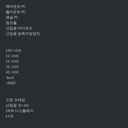
랙마운트 PC
월마운트 PC
패널 PC
컴모듈
산업용 마더보드
산업용 방폭저장장치
GPU 서버
1U 서버
2U 서버
3U 서버
4U 서버
-Intel
-AMD
오픈 프레임
산업용 모니터
OEM 디스플레이
LCD