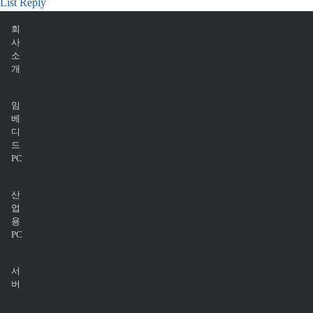
List
Reply
회
사
소
개
임
베
디
드
PC
산
업
용
PC
서
버