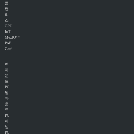
클
팬
리
스
GPU
IoT
MezIO™
PoE
Card
랙
마
운
트
PC
월
마
운
트
PC
패
널
PC