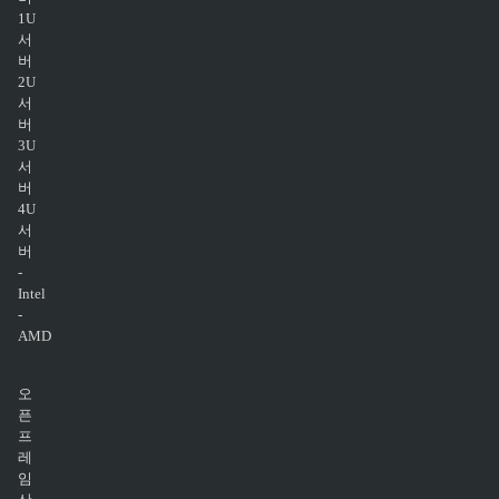
1U
서
버
2U
서
버
3U
서
버
4U
서
버
-
Intel
-
AMD
오
픈
프
레
임