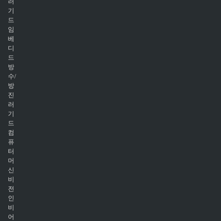
러
기
드
임
베
디
드
방
수/
방
진
러
기
드
컴
퓨
터
머
신
비
전
인
비
어