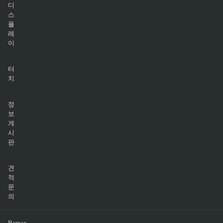
디
스
플
레
이
터
치
정
보
게
시
판
견
적
문
의
Bemax