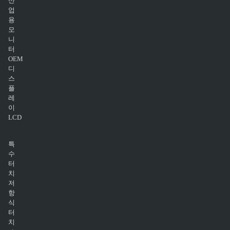
산
업
용
모
니
터
OEM
디
스
플
레
이
LCD
특
수
터
치
저
항
식
터
치