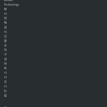
Technology
회
사
연
혁
공
식
인
증
조
직
구
성
파
트
너
사
오
시
는
길