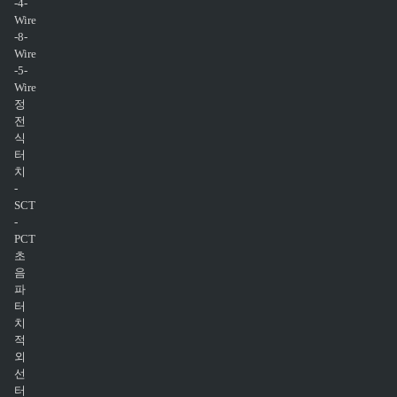
-4-
Wire
-8-
Wire
-5-
Wire
정
전
식
터
치
-
SCT
-
PCT
초
음
파
터
치
적
외
선
터