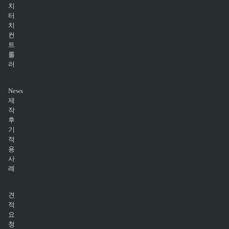
치
터
치
컨
트
롤
러
News
제
작
후
기
적
용
사
례
견
적
요
청