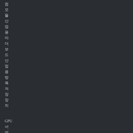
컴
모
듈
산
업
용
마
더
보
드
산
업
용
방
폭
저
장
장
치
GPU
서
버