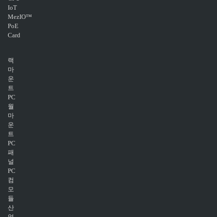
IoT
MezIO™
PoE
Card
랙
마
운
트
PC
월
마
운
트
PC
패
널
PC
컴
모
듈
산
업