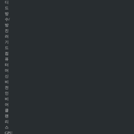
디
드
방
수/
방
진
러
기
드
컴
퓨
터
머
신
비
전
인
비
어
클
팬
리
스
GPU