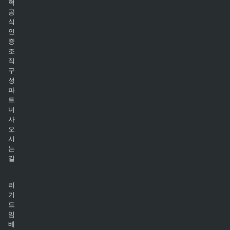
혁
공
식
인
증
조
직
구
성
파
트
너
사
오
시
는
길
러
기
드
임
베