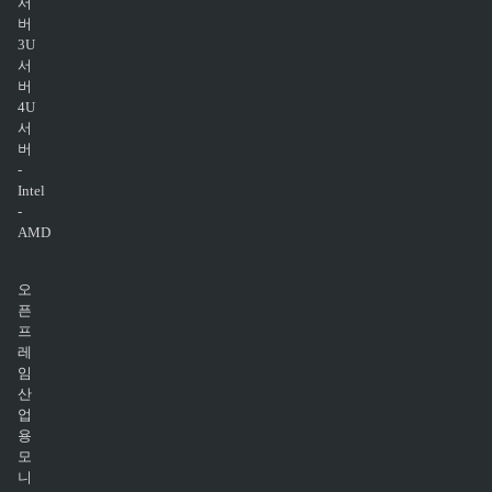
서
버
3U
서
버
4U
서
버
-
Intel
-
AMD
오
픈
프
레
임
산
업
용
모
니