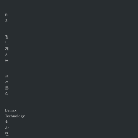
터
치
정
보
게
시
판
견
적
문
의
Bemax
Technology
회
사
연