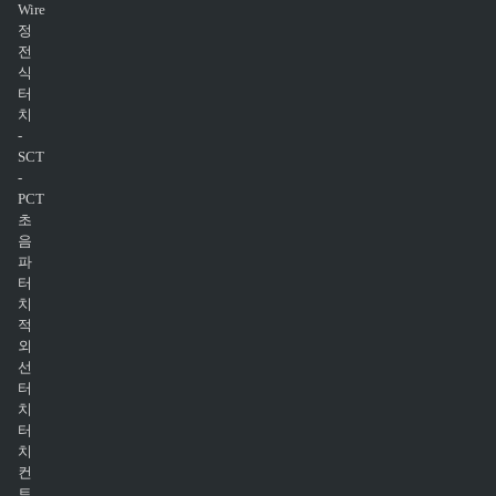
Wire
정
전
식
터
치
-
SCT
-
PCT
초
음
파
터
치
적
외
선
터
치
터
치
컨
트