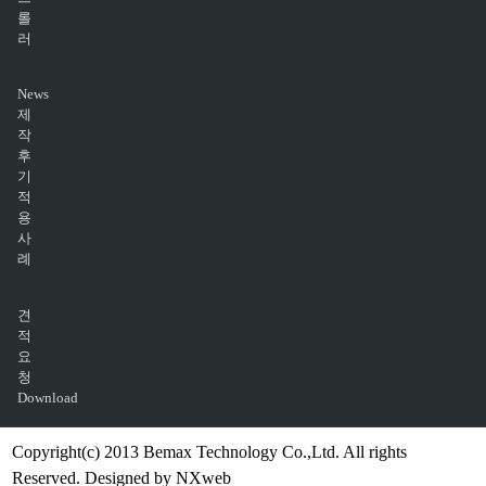
롤
러
News
제
작
후
기
적
용
사
례
견
적
요
청
Download
Copyright(c) 2013 Bemax Technology Co.,Ltd. All rights
Reserved. Designed by NXweb