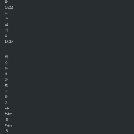
터
OEM
디
스
플
레
이
LCD
특
수
터
치
저
항
식
터
치
-4-
Wire
-8-
Wire
-5-