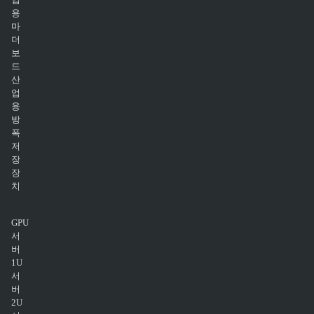
용
마
더
보
드
산
업
용
방
폭
저
장
장
치
GPU
서
버
1U
서
버
2U