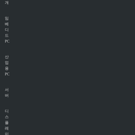
개
임
베
디
드
PC
산
업
용
PC
서
버
디
스
플
레
이