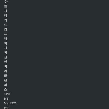
수/
방
진
러
기
드
컴
퓨
터
머
신
비
전
인
비
어
클
팬
리
스
GPU
IoT
MezIO™
PoE