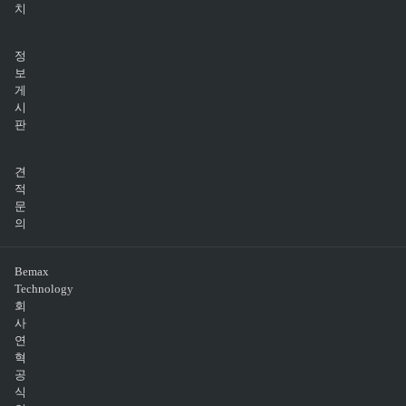
치
정
보
게
시
판
견
적
문
의
Bemax
Technology
회
사
연
혁
공
식