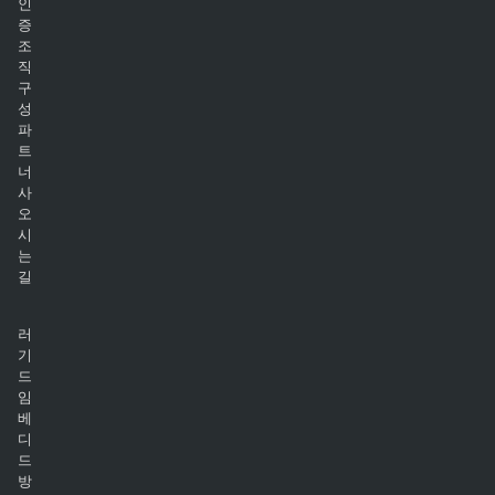
인
증
조
직
구
성
파
트
너
사
오
시
는
길
러
기
드
임
베
디
드
방