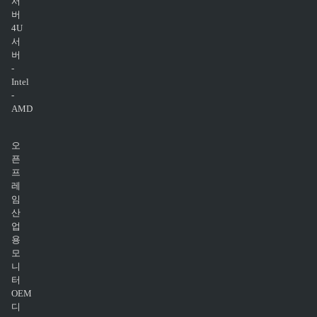
서
버
4U
서
버
-
Intel
-
AMD
오
픈
프
레
임
산
업
용
모
니
터
OEM
디