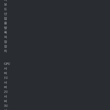
보
드
산
업
용
방
폭
저
장
장
치
GPU
서
버
1U
서
버
2U
서
버
3U