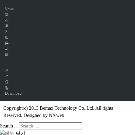
News
제
작
후
기
적
용
사
례
견
적
요
청
Download
Copyright(c) 2013 Bemax Technology Co.,Ltd. All rights
Reserved. Designed by NXweb
Search ...