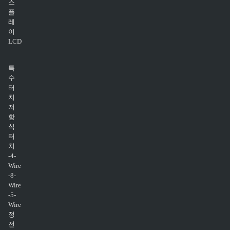
스
플
레
이
LCD
특
수
터
치
저
항
식
터
치
-4-
Wire
-8-
Wire
-5-
Wire
정
전