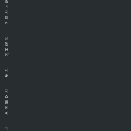
임
베
디
드
PC
산
업
용
PC
서
버
디
스
플
레
이
터