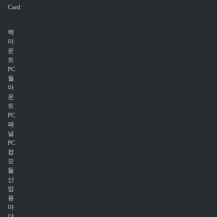
Card
랙
마
운
트
PC
월
마
운
트
PC
패
널
PC
컴
모
듈
산
업
용
마
더