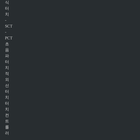
식
터
치
-
SCT
-
PCT
초
음
파
터
치
적
외
선
터
치
터
치
컨
트
롤
러