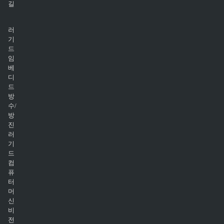
길
러
기
드
임
베
디
드
방
수/
방
진
러
기
드
컴
퓨
터
머
신
비
전