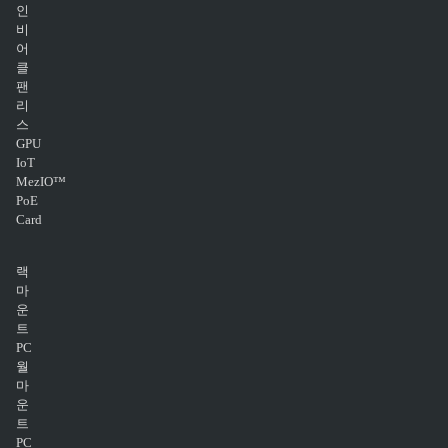
인
비
어
클
팬
리
스
GPU
IoT
MezIO™
PoE
Card
랙
마
운
트
PC
월
마
운
트
PC