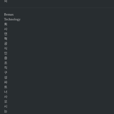
의
Bemax
Technology
회
사
연
혁
공
식
인
증
조
직
구
성
파
트
너
사
오
시
는