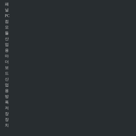
패
널
PC
컴
모
듈
산
업
용
마
더
보
드
산
업
용
방
폭
저
장
장
치