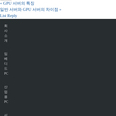
«
GPU 서버의 특징
일반 서버와 GPU 서버의 차이점
»
List
Reply
회
사
소
개
임
베
디
드
PC
산
업
용
PC
서