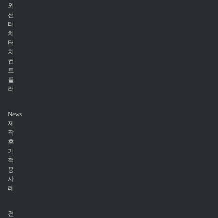
외
선
터
치
터
치
컨
트
롤
러
News
제
작
후
기
적
용
사
례
견