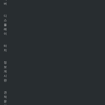
버
디
스
플
레
이
터
치
정
보
게
시
판
견
적
문