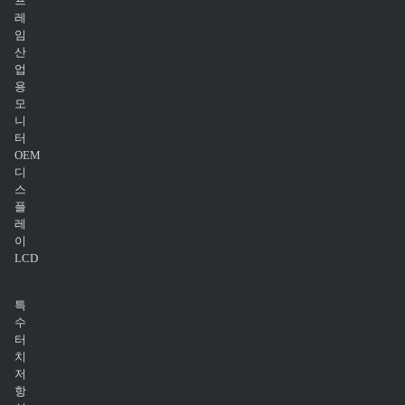
프
레
임
산
업
용
모
니
터
OEM
디
스
플
레
이
LCD
특
수
터
치
저
항