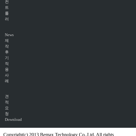
컨
트
롤
러
News
제
작
후
기
적
용
사
례
견
적
요
청
Download
Copyright(c) 2013 Bemax Technology Co.,Ltd. All rights