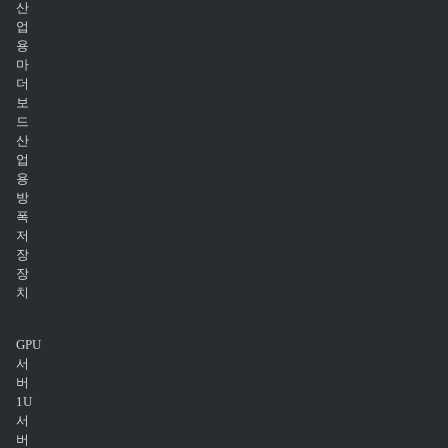
산
업
용
마
더
보
드
산
업
용
방
폭
저
장
장
치
GPU
서
버
1U
서
버