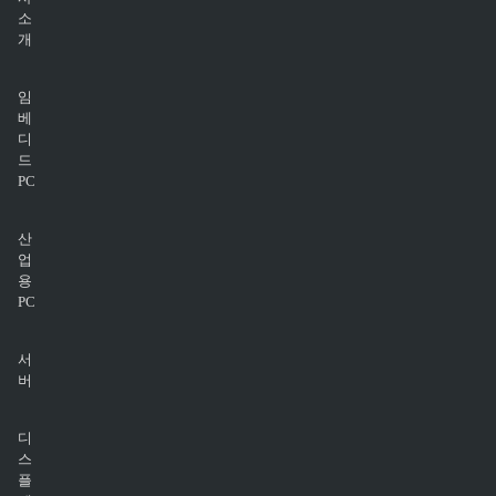
소
개
임
베
디
드
PC
산
업
용
PC
서
버
디
스
플