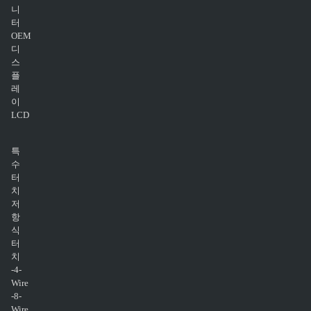
니
터
OEM
디
스
플
레
이
LCD
특
수
터
치
저
항
식
터
치
-4-
Wire
-8-
Wire