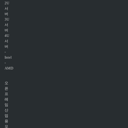
2U
서
버
3U
서
버
4U
서
버
-
Intel
-
AMD
오
픈
프
레
임
산
업
용
모