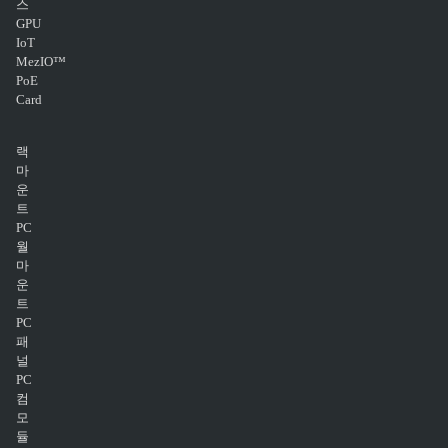
스
GPU
IoT
MezIO™
PoE
Card
랙
마
운
트
PC
월
마
운
트
PC
패
널
PC
컴
모
듈