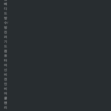
베
디
드
방
수/
방
진
러
기
드
컴
퓨
터
머
신
비
전
인
비
어
클
팬
리