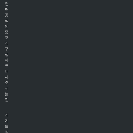
연
혁
공
식
인
증
조
직
구
성
파
트
너
사
오
시
는
길
러
기
드
임