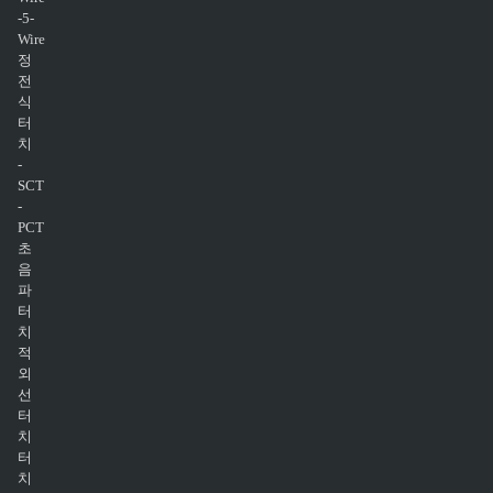
-5-
Wire
정
전
식
터
치
-
SCT
-
PCT
초
음
파
터
치
적
외
선
터
치
터
치