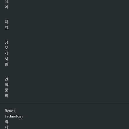
레
이
터
치
정
보
게
시
판
견
적
문
의
Bemax
Technology
회
사