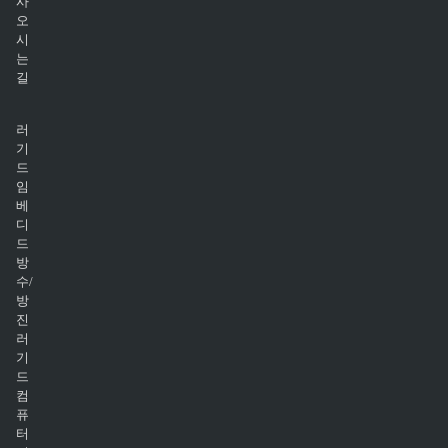
사
오
시
는
길
러
기
드
임
베
디
드
방
수/
방
진
러
기
드
컴
퓨
터