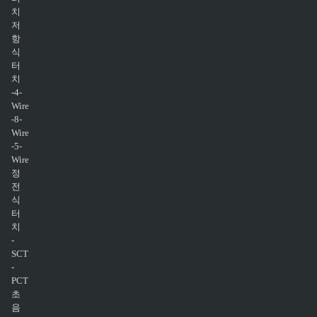
치
저
항
식
터
치
-4-
Wire
-8-
Wire
-5-
Wire
정
전
식
터
치
-
SCT
-
PCT
초
음