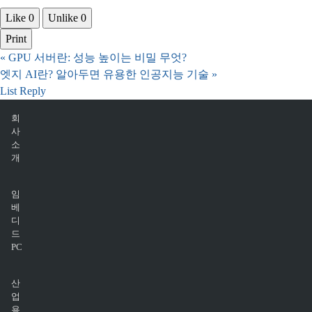
Like
0
Unlike
0
Print
«
GPU 서버란: 성능 높이는 비밀 무엇?
엣지 AI란? 알아두면 유용한 인공지능 기술
»
List
Reply
회
사
소
개
임
베
디
드
PC
산
업
용