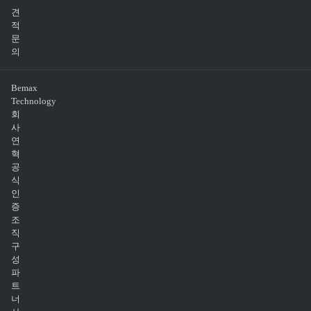
견
적
문
의
Bemax
Technology
회
사
연
혁
공
식
인
증
조
직
구
성
파
트
너