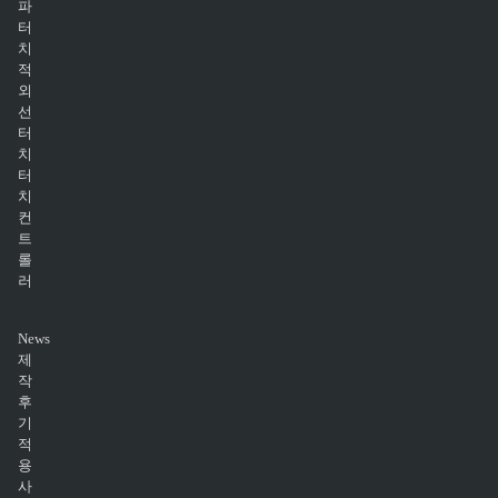
파
터
치
적
외
선
터
치
터
치
컨
트
롤
러
News
제
작
후
기
적
용
사