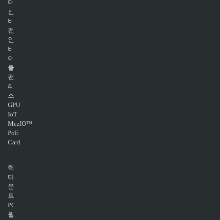
머
신
비
전
인
비
어
클
팬
리
스
GPU
IoT
MezIO™
PoE
Card
랙
마
운
트
PC
월