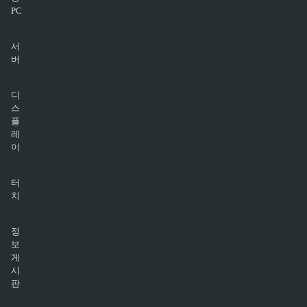
PC
서
버
디
스
플
레
이
터
치
정
보
게
시
판