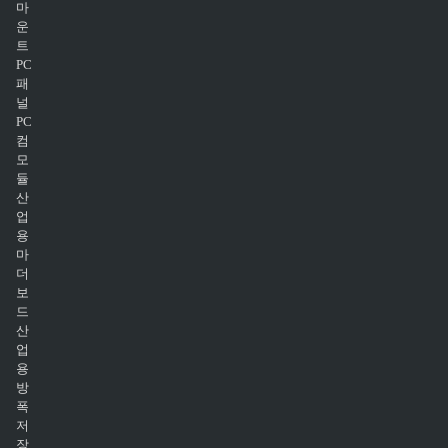
마
운
트
PC
패
널
PC
컴
모
듈
산
업
용
마
더
보
드
산
업
용
방
폭
저
장