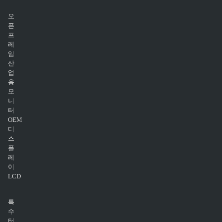
오
픈
프
레
임
산
업
용
모
니
터
OEM
디
스
플
레
이
LCD
특
수
터