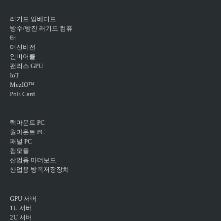
러기드 임베디드
방수/방진 러기드 컴퓨
터
머신비전
인비어클
팬리스 GPU
IoT
MezIO™
PoE Card
랙마운트 PC
월마운트 PC
패널 PC
컴모듈
산업용 마더보드
산업용 방폭저장장치
GPU 서버
1U 서버
2U 서버