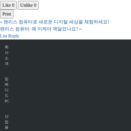
Like
0
Unlike
0
Print
«
팬리스 컴퓨터로 새로운 디지털 세상을 체험하세요!
팬리스 컴퓨터: 왜 이제야 깨달았나요?
»
List
Reply
회
사
소
개
임
베
디
드
PC
산
업
용