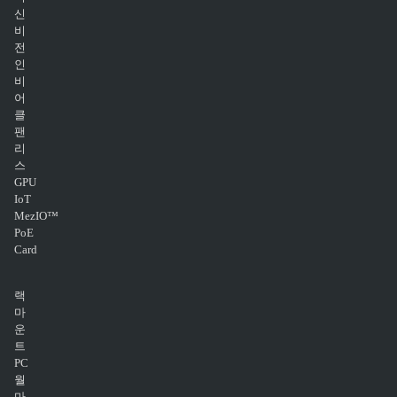
신
비
전
인
비
어
클
팬
리
스
GPU
IoT
MezIO™
PoE
Card
랙
마
운
트
PC
월
마