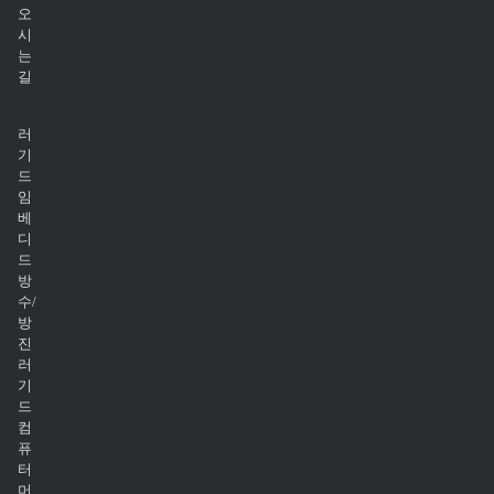
오
시
는
길
러
기
드
임
베
디
드
방
수/
방
진
러
기
드
컴
퓨
터
머