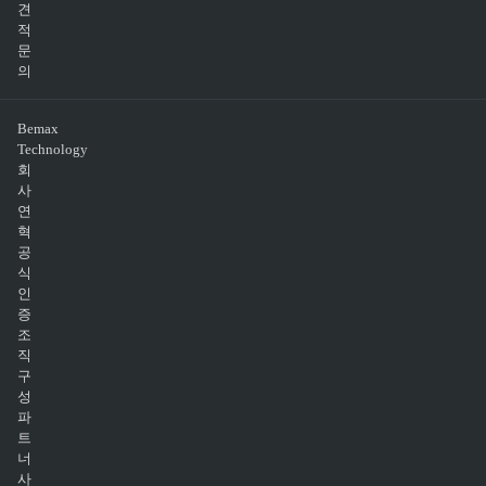
견
적
문
의
Bemax
Technology
회
사
연
혁
공
식
인
증
조
직
구
성
파
트
너
사