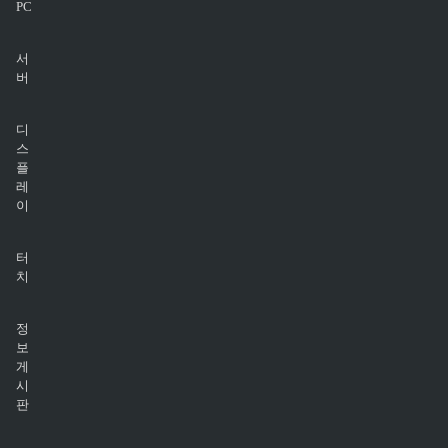
PC
서
버
디
스
플
레
이
터
치
정
보
게
시
판