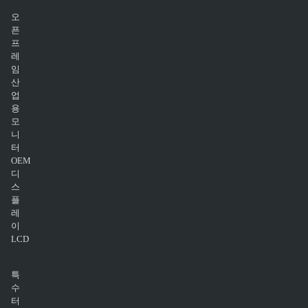
오
픈
프
레
임
산
업
용
모
니
터
OEM
디
스
플
레
이
LCD
특
수
터