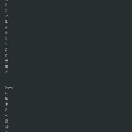
터
치
적
외
선
터
치
터
치
컨
트
롤
러
News
제
작
후
기
적
용
사