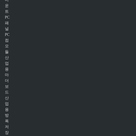
운
트
PC
패
널
PC
컴
모
듈
산
업
용
마
더
보
드
산
업
용
방
폭
저
장