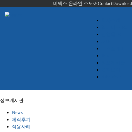
비맥스 온라인 스토어
Contact
Download
회사소개
임베디드 PC
산업용 PC
서버
디스플레이
터치
정보게시판
견적문의
Advantech
정보게시판
News
제작후기
적용사례