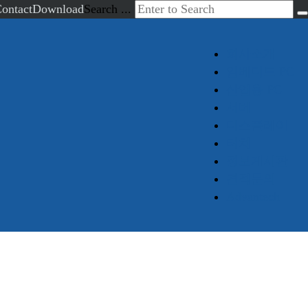
ontact
Download
Search ...
회사소개
임베디드 PC
산업용 PC
서버
디스플레이
터치
정보게시판
견적문의
Advantech