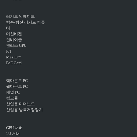
러기드 임베디드
방수/방진 러기드 컴퓨
터
머신비전
인비어클
팬리스 GPU
IoT
MezIO™
PoE Card
랙마운트 PC
월마운트 PC
패널 PC
컴모듈
산업용 마더보드
산업용 방폭저장장치
GPU 서버
1U 서버