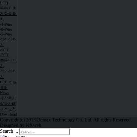
LCD
특수 터치
저항식 터
치
-4-Wire
-8-Wire
-5-Wire
정전식 터
치
-SCT
-PCT
초음파 터
치
적외선 터
치
터치 컨트
롤러
News
제작후기
적용사례
견적요청
Download
Copyright(c) 2013 Bemax Technology Co.,Ltd. All rights Reserved.
Designed by NXweb
Search ...