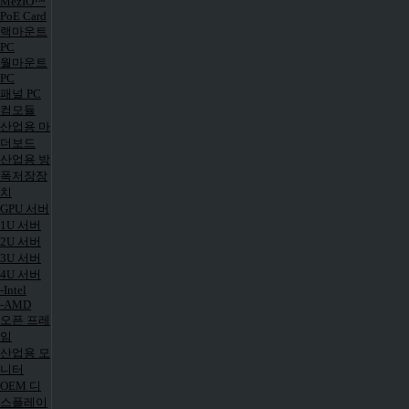
MezIO™
PoE Card
랙마운트
PC
월마운트
PC
패널 PC
컴모듈
산업용 마
더보드
산업용 방
폭저장장
치
GPU 서버
1U 서버
2U 서버
3U 서버
4U 서버
-Intel
-AMD
오픈 프레
임
산업용 모
니터
OEM 디
스플레이