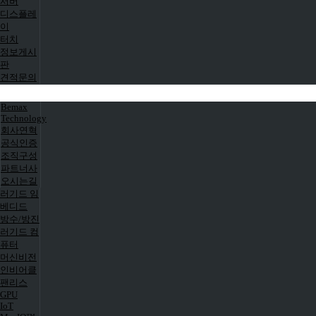
서버
디스플레
이
터치
정보게시
판
견적문의
Bemax
Technology
회사연혁
공식인증
조직구성
파트너사
오시는길
러기드 임
베디드
방수/방진
러기드 컴
퓨터
머신비전
인비어클
팬리스
GPU
IoT