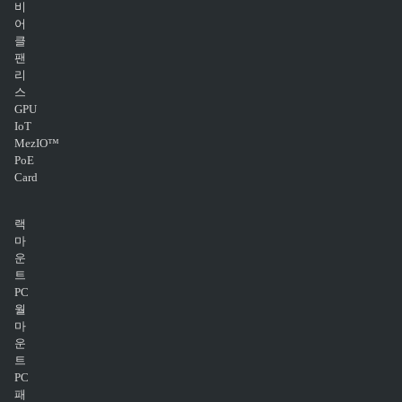
비
어
클
팬
리
스
GPU
IoT
MezIO™
PoE
Card
랙
마
운
트
PC
월
마
운
트
PC
패