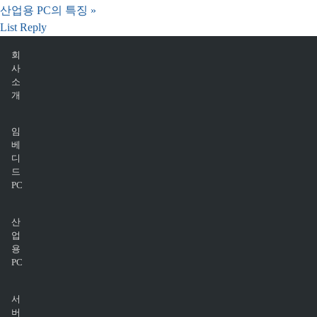
산업용 PC의 특징
»
List
Reply
회
사
소
개
임
베
디
드
PC
산
업
용
PC
서
버