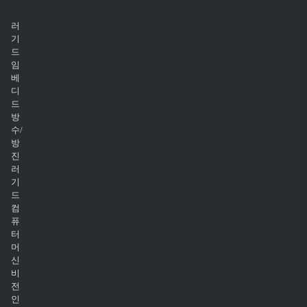
러
기
드
임
베
디
드
방
수/
방
진
러
기
드
컴
퓨
터
머
신
비
전
인