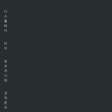
디
스
플
레
이
터
치
정
보
게
시
판
견
적
문
의