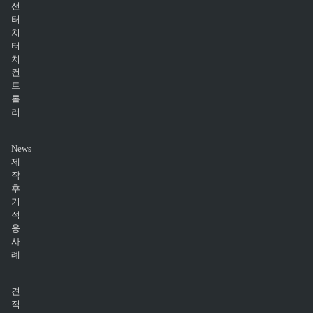
선
터
치
터
치
컨
트
롤
러
News
제
작
후
기
적
용
사
례
견
적