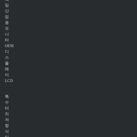
임
산
업
용
모
니
터
OEM
디
스
플
레
이
LCD
특
수
터
치
저
항
식