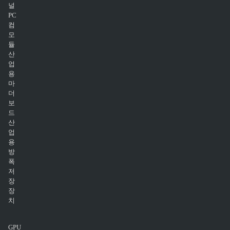
널
PC
컴
모
듈
산
업
용
마
더
보
드
산
업
용
방
폭
저
장
장
치
GPU