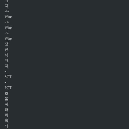
터
치
-4-
Wire
-8-
Wire
-5-
Wire
정
전
식
터
치
-
SCT
-
PCT
초
음
파
터
치
적
외