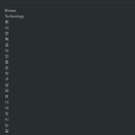
Bemax
Technology
회
사
연
혁
공
식
인
증
조
직
구
성
파
트
너
사
오
시
는
길