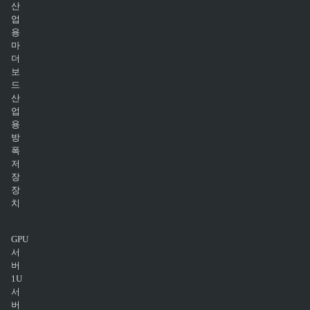
산
업
용
마
더
보
드
산
업
용
방
폭
저
장
장
치
GPU
서
버
1U
서
버