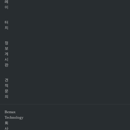
레
이
터
치
정
보
게
시
판
견
적
문
의
Bemax
Technology
회
사