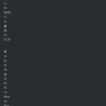
니
터
OEM
디
스
플
레
이
LCD
특
수
터
치
저
항
식
터
치
-4-
Wire
-8-
Wire