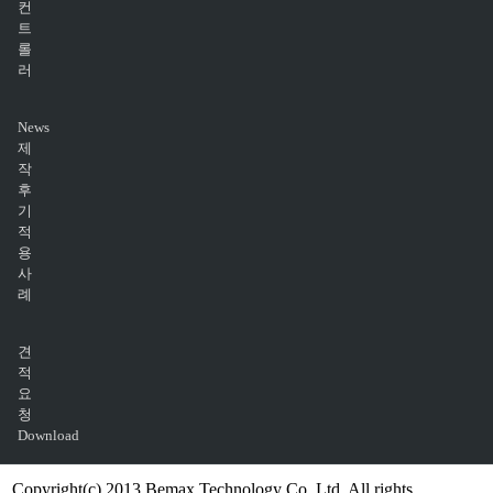
컨
트
롤
러
News
제
작
후
기
적
용
사
례
견
적
요
청
Download
Copyright(c) 2013 Bemax Technology Co.,Ltd. All rights