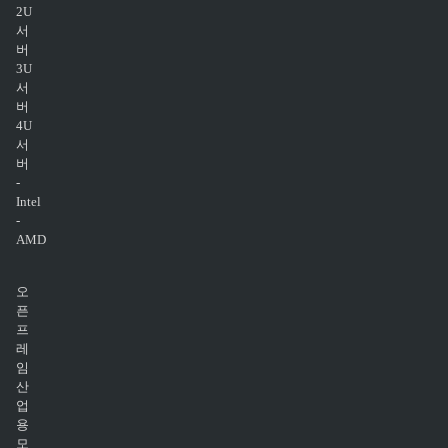
2U
서
버
3U
서
버
4U
서
버
-
Intel
-
AMD
오
픈
프
레
임
산
업
용
모