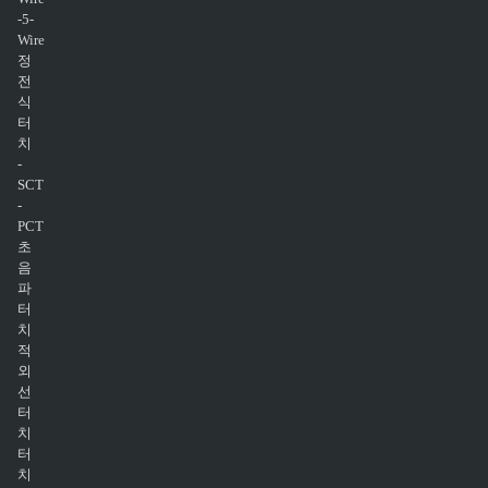
-5-
Wire
정
전
식
터
치
-
SCT
-
PCT
초
음
파
터
치
적
외
선
터
치
터
치