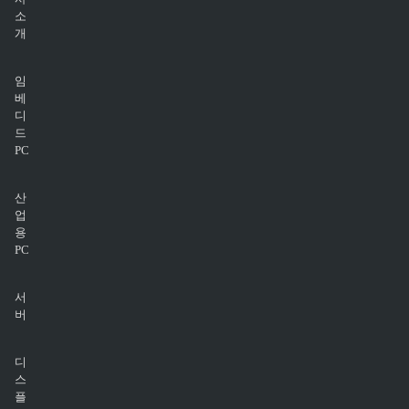
소
개
임
베
디
드
PC
산
업
용
PC
서
버
디
스
플