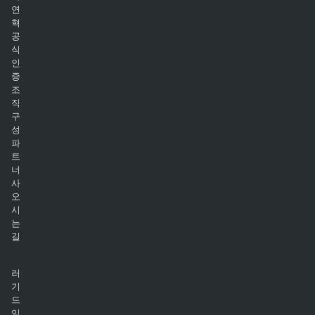
연
혁
공
식
인
증
조
직
구
성
파
트
너
사
오
시
는
길
러
기
드
임