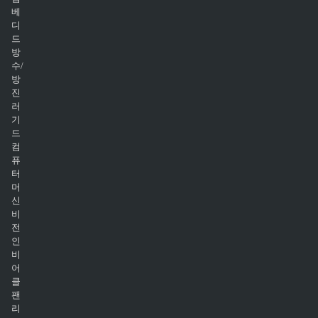
베
디
드
방
수/
방
진
러
기
드
컴
퓨
터
머
신
비
전
인
비
어
클
팬
리