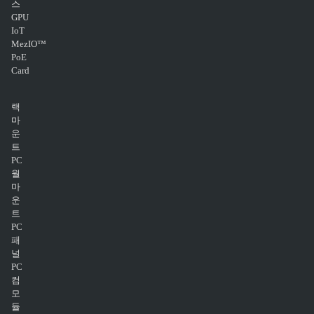
스
GPU
IoT
MezIO™
PoE
Card
랙
마
운
트
PC
월
마
운
트
PC
패
널
PC
컴
모
듈