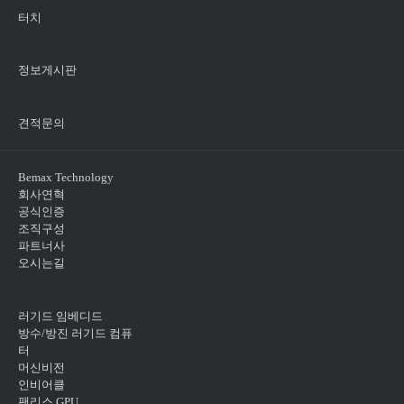
터치
정보게시판
견적문의
Bemax Technology
회사연혁
공식인증
조직구성
파트너사
오시는길
러기드 임베디드
방수/방진 러기드 컴퓨
터
머신비전
인비어클
팬리스 GPU