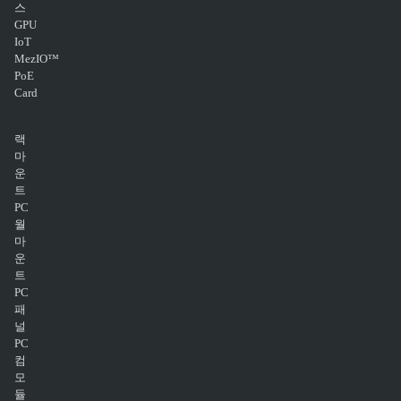
스
GPU
IoT
MezIO™
PoE
Card
랙
마
운
트
PC
월
마
운
트
PC
패
널
PC
컴
모
듈