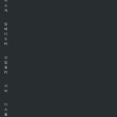
사
소
개
임
베
디
드
PC
산
업
용
PC
서
버
디
스
플