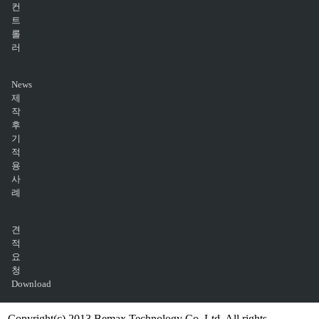
컨
트
롤
러
News
제
작
후
기
적
용
사
례
견
적
요
청
Download