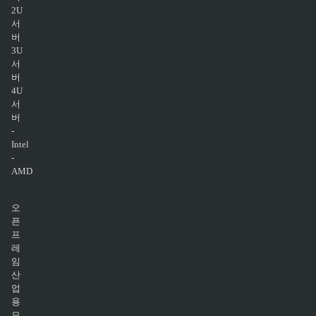
2U
서
버
3U
서
버
4U
서
버
-
Intel
-
AMD
오
픈
프
레
임
산
업
용
모