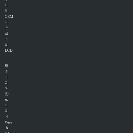
니
터
OEM
디
스
플
레
이
LCD
특
수
터
치
저
항
식
터
치
-4-
Wire
-8-