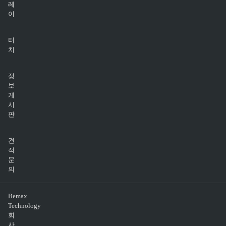
레
이
터
치
정
보
게
시
판
견
적
문
의
Bemax
Technology
회
사