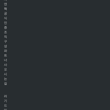
연
혁
공
식
인
증
조
직
구
성
파
트
너
사
오
시
는
길
러
기
드