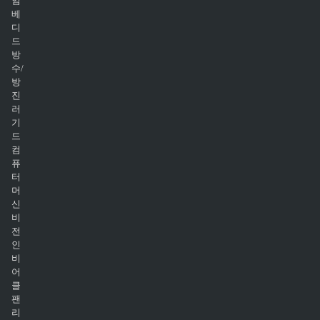
임
베
디
드
방
수/
방
진
러
기
드
컴
퓨
터
머
신
비
전
인
비
어
클
팬
리