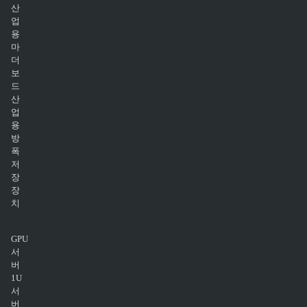
산
업
용
마
더
보
드
산
업
용
방
폭
저
장
장
치
GPU
서
버
1U
서
버