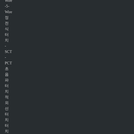
Wire
-5-
Wire
정
전
식
터
치
-
SCT
-
PCT
초
음
파
터
치
적
외
선
터
치
터
치