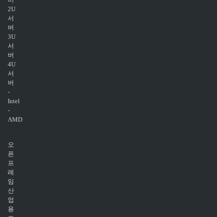
2U
서
버
3U
서
버
4U
서
버
-
Intel
-
AMD
오
픈
프
레
임
산
업
용