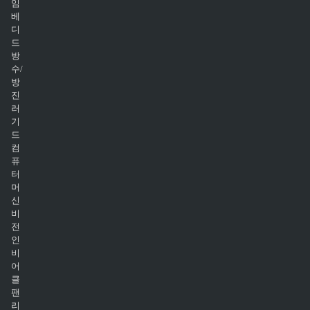
임
베
디
드
방
수/
방
진
러
기
드
컴
퓨
터
머
신
비
전
인
비
어
클
팬
리