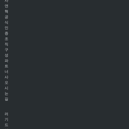
사
연
혁
공
식
인
증
조
직
구
성
파
트
너
사
오
시
는
길
러
기
드