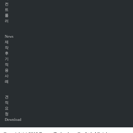
컨
트
롤
러
News
제
작
후
기
적
용
사
례
견
적
요
청
Download