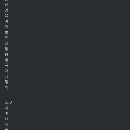
산
업
용
마
더
보
드
산
업
용
방
폭
저
장
장
치
GPU
서
버
1U
서
버