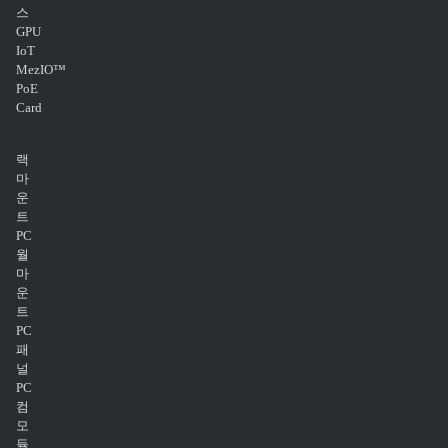
스
GPU
IoT
MezIO™
PoE
Card
랙
마
운
트
PC
월
마
운
트
PC
패
널
PC
컴
모
듈