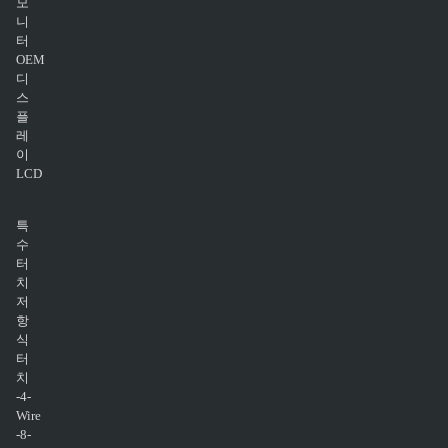
모
니
터
OEM
디
스
플
레
이
LCD
특
수
터
치
저
항
식
터
치
-4-
Wire
-8-