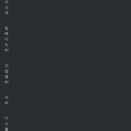
사
소
개
임
베
디
드
PC
산
업
용
PC
서
버
디
스
플