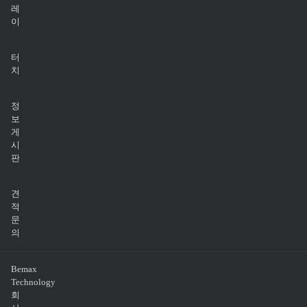
레
이
터
치
정
보
게
시
판
견
적
문
의
Bemax
Technology
회