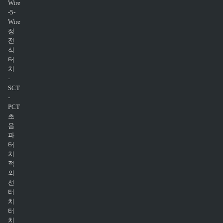
Wire
-5-
Wire
정
전
식
터
치
-
SCT
-
PCT
초
음
파
터
치
적
외
선
터
치
터
치