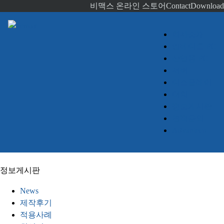
비맥스 온라인 스토어
Contact
Download
회사소개
임베디드 PC
산업용 PC
서버
디스플레이
터치
정보게시판
견적문의
Advantech
정보게시판
News
제작후기
적용사례