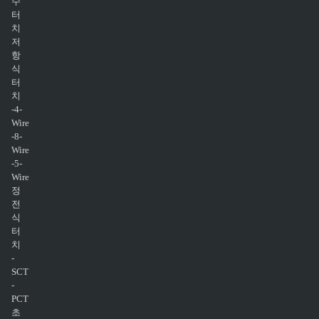
수
터
치
저
항
식
터
치
-4-
Wire
-8-
Wire
-5-
Wire
정
전
식
터
치
-
SCT
-
PCT
초