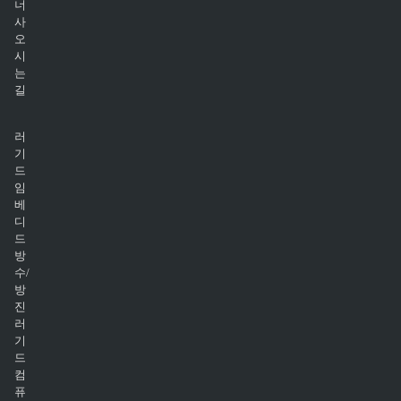
너
사
오
시
는
길
러
기
드
임
베
디
드
방
수/
방
진
러
기
드
컴
퓨