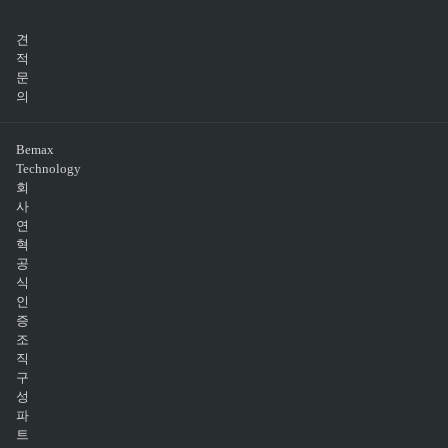
견
적
문
의
Bemax
Technology
회
사
연
혁
공
식
인
증
조
직
구
성
파
트