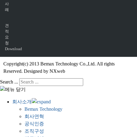
사
례
견
적
요
청
Download
Copyright(c) 2013 Bemax Technology Co.,Ltd. All rights
Reserved. Designed by NXweb
Search ...
회사소개
Bemax Technology
회사연혁
공식인증
조직구성