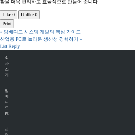
활을 더욱 편리하고 효율적으로 만들어 줍니다.
Like
0
Unlike
0
Print
«
임베디드 시스템 개발의 핵심 가이드
산업용 PC로 놀라운 생산성 경험하기
»
List
Reply
회
사
소
개
임
베
디
드
PC
산
업