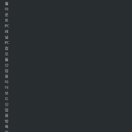
월
마
운
트
PC
패
널
PC
컴
모
듈
산
업
용
마
더
보
드
산
업
용
방
폭