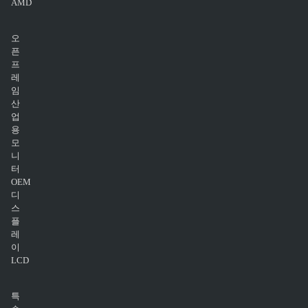
AMD
오
픈
프
레
임
산
업
용
모
니
터
OEM
디
스
플
레
이
LCD
특