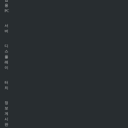
용
PC
서
버
디
스
플
레
이
터
치
정
보
게
시
판