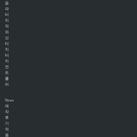
음
파
터
치
적
외
선
터
치
터
치
컨
트
롤
러
News
제
작
후
기
적
용