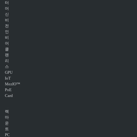
터
머
신
비
전
인
비
어
클
팬
리
스
GPU
IoT
MezIO™
PoE
Card
랙
마
운
트
PC