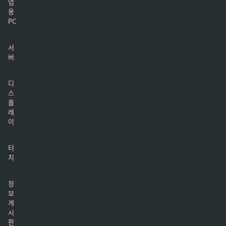
업
용
PC
서
버
디
스
플
레
이
터
치
정
보
게
시
판