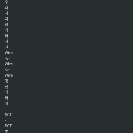
수
터
치
저
항
식
터
치
-4-
Wire
-8-
Wire
-5-
Wire
정
전
식
터
치
-
SCT
-
PCT
초