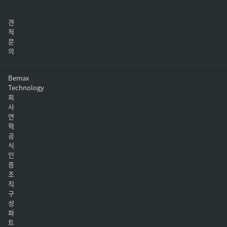
견
적
문
의
Bemax
Technology
회
사
연
혁
공
식
인
증
조
직
구
성
파
트