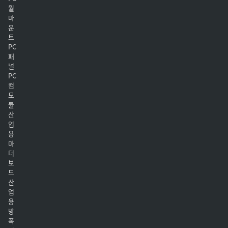
월
마
운
트
PC
패
널
PC
컴
모
듈
산
업
용
마
더
보
드
산
업
용
방
폭