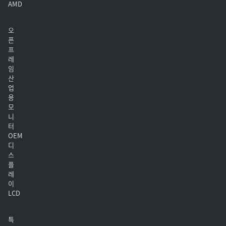
AMD
오
픈
프
레
임
산
업
용
모
니
터
OEM
디
스
플
레
이
LCD
특