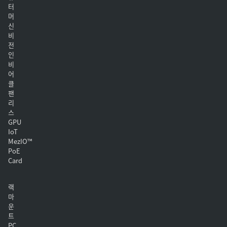
터
머
신
비
전
인
비
어
클
팬
리
스
GPU
IoT
MezIO™
PoE
Card
랙
마
운
트
PC