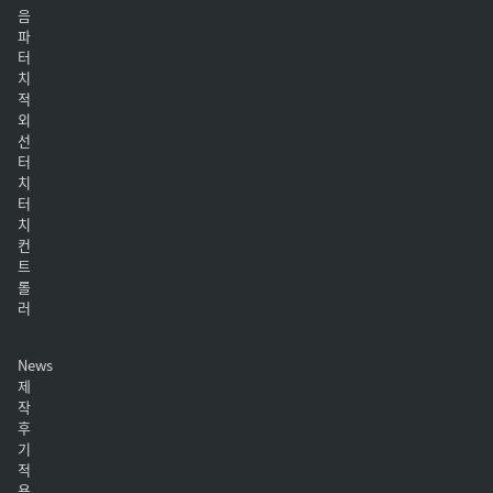
음
파
터
치
적
외
선
터
치
터
치
컨
트
롤
러
News
제
작
후
기
적
용