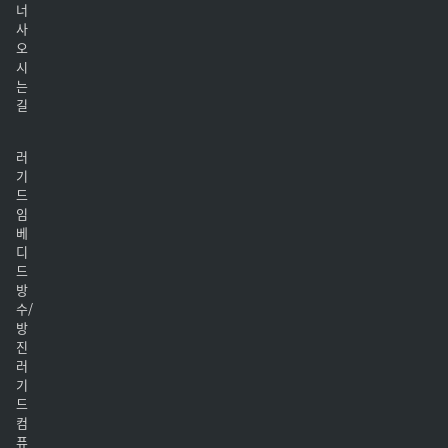
너
사
오
시
는
길
러
기
드
임
베
디
드
방
수/
방
진
러
기
드
컴
퓨