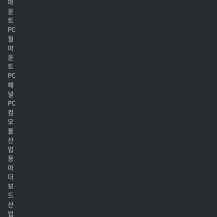
마
운
트
PC
월
마
운
트
PC
패
널
PC
컴
모
듈
산
업
용
마
더
보
드
산
업