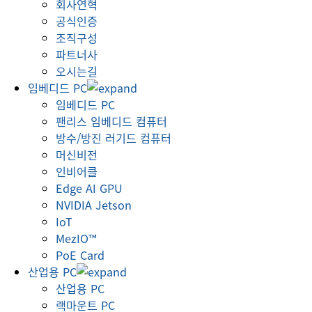
회사연혁
공식인증
조직구성
파트너사
오시는길
임베디드 PC
임베디드 PC
팬리스 임베디드 컴퓨터
방수/방진 러기드 컴퓨터
머신비전
인비어클
Edge AI GPU
NVIDIA Jetson
IoT
MezIO™
PoE Card
산업용 PC
산업용 PC
랙마운트 PC