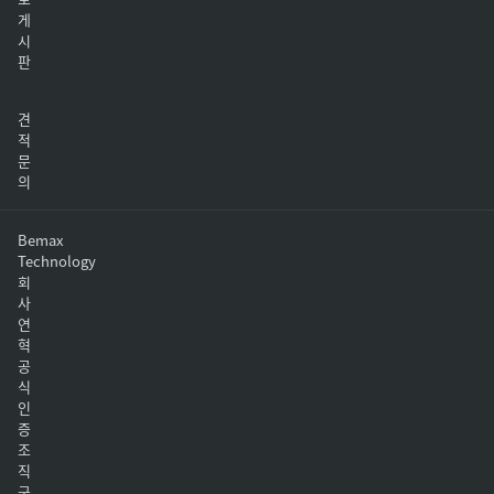
게
시
판
견
적
문
의
Bemax
Technology
회
사
연
혁
공
식
인
증
조
직
구