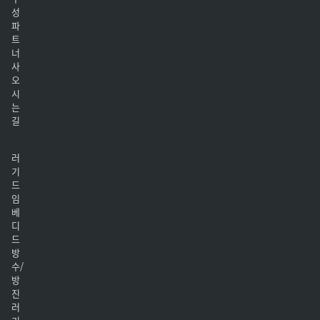
성
파
트
너
사
오
시
는
길
러
기
드
임
베
디
드
방
수/
방
진
러