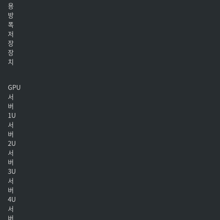
용
방
폭
저
장
장
치
GPU
서
버
1U
서
버
2U
서
버
3U
서
버
4U
서
버