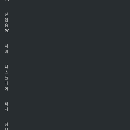
산
업
용
PC
서
버
디
스
플
레
이
터
치
정
보