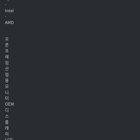
-
Intel
-
AMD
오
픈
프
레
임
산
업
용
모
니
터
OEM
디
스
플
레
이
LCD