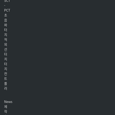
SCT
-
PCT
초
음
파
터
치
적
외
선
터
치
터
치
컨
트
롤
러
News
제
작