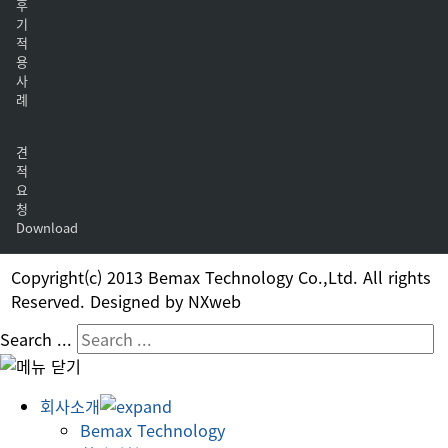
후
기
적
용
사
례
견
적
요
청
Download
Copyright(c) 2013 Bemax Technology Co.,Ltd. All rights
Reserved. Designed by NXweb
Search ...
회사소개
Bemax Technology