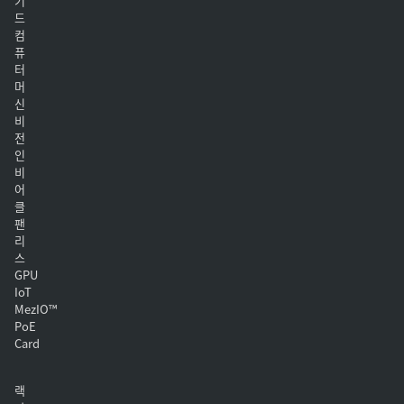
기
드
컴
퓨
터
머
신
비
전
인
비
어
클
팬
리
스
GPU
IoT
MezIO™
PoE
Card
랙