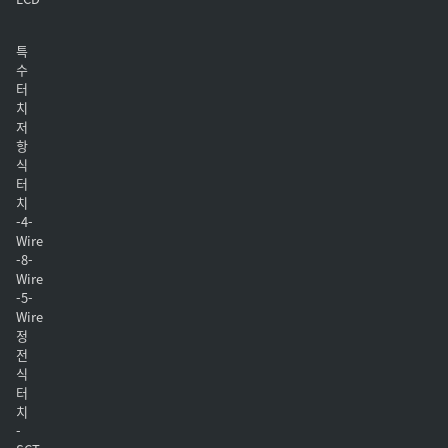
특
수
터
치
저
항
식
터
치
-4-
Wire
-8-
Wire
-5-
Wire
정
전
식
터
치
-