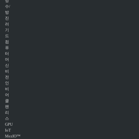
방
수/
방
진
러
기
드
컴
퓨
터
머
신
비
전
인
비
어
클
팬
리
스
GPU
IoT
MezIO™