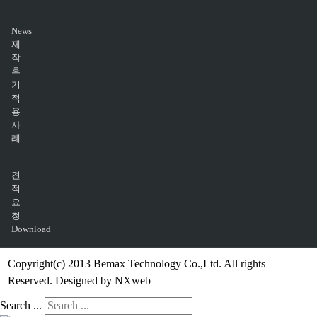
News
제
작
후
기
적
용
사
례
견
적
요
청
Download
Copyright(c) 2013 Bemax Technology Co.,Ltd. All rights
Reserved. Designed by NXweb
Search ...