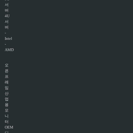
서
버
4U
서
버
-
Intel
-
AMD
오
픈
프
레
임
산
업
용
모
니
터
OEM
디