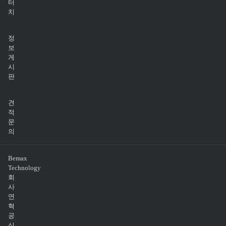
터
치
정
보
게
시
판
견
적
문
의
Bemax
Technology
회
사
연
혁
공
식