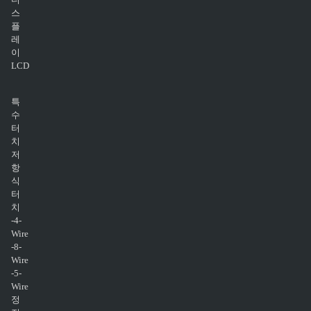
스
플
레
이
LCD
특
수
터
치
저
항
식
터
치
-4-
Wire
-8-
Wire
-5-
Wire
정