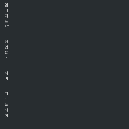
임
베
디
드
PC
산
업
용
PC
서
버
디
스
플
레
이