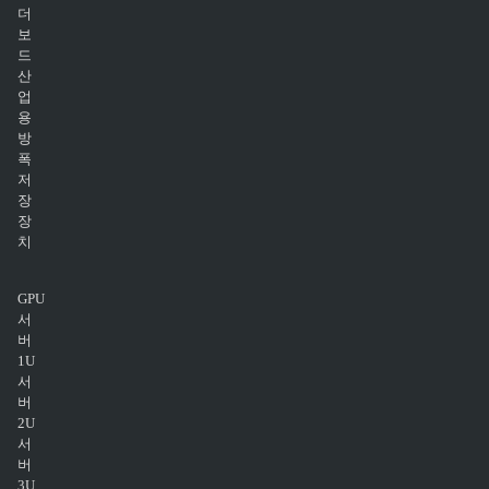
더
보
드
산
업
용
방
폭
저
장
장
치
GPU
서
버
1U
서
버
2U
서
버
3U