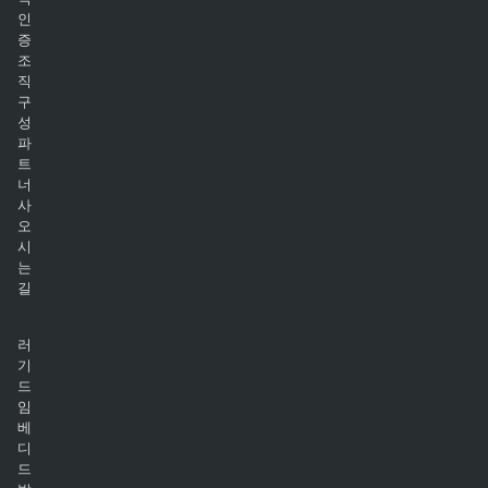
인
증
조
직
구
성
파
트
너
사
오
시
는
길
러
기
드
임
베
디
드