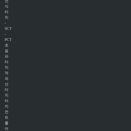
전
식
터
치
-
SCT
-
PCT
초
음
파
터
치
적
외
선
터
치
터
치
컨
트
롤
러