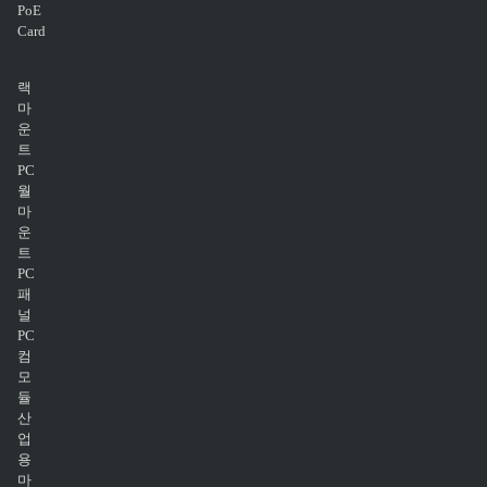
PoE
Card
랙
마
운
트
PC
월
마
운
트
PC
패
널
PC
컴
모
듈
산
업
용
마