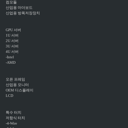
컴모듈
산업용 마더보드
산업용 방폭저장장치
GPU 서버
1U 서버
2U 서버
3U 서버
4U 서버
-Intel
-AMD
오픈 프레임
산업용 모니터
OEM 디스플레이
LCD
특수 터치
저항식 터치
-4-Wire