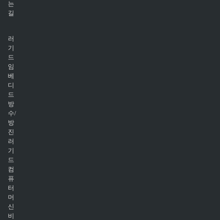
는
길
러
기
드
임
베
디
드
방
수/
방
진
러
기
드
컴
퓨
터
머
신
비