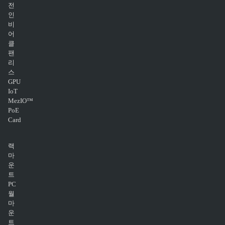
전
인
비
어
클
팬
리
스
GPU
IoT
MezIO™
PoE
Card
랙
마
운
트
PC
월
마
운
트