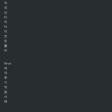
적
외
선
터
치
터
치
컨
트
롤
러
News
제
작
후
기
적
용
사
례