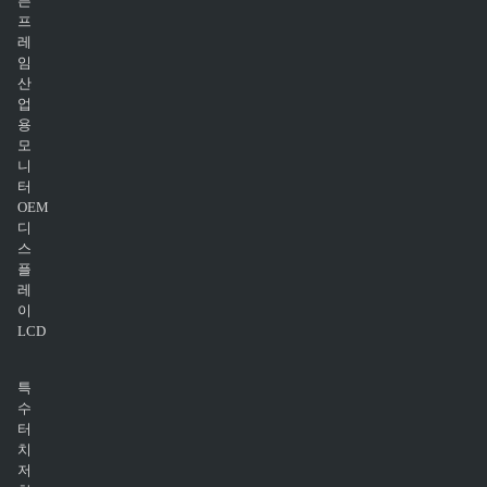
픈
프
레
임
산
업
용
모
니
터
OEM
디
스
플
레
이
LCD
특
수
터
치
저