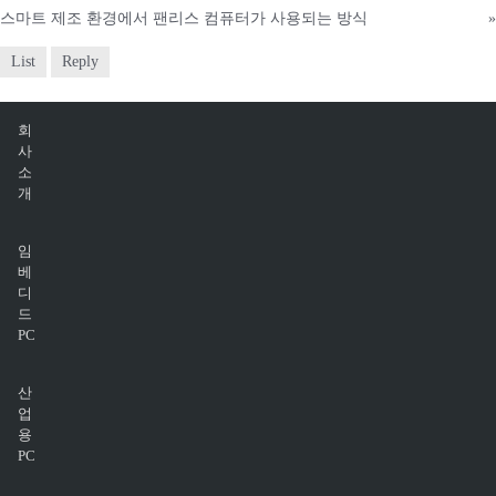
스마트 제조 환경에서 팬리스 컴퓨터가 사용되는 방식
»
List
Reply
회
사
소
개
임
베
디
드
PC
산
업
용
PC