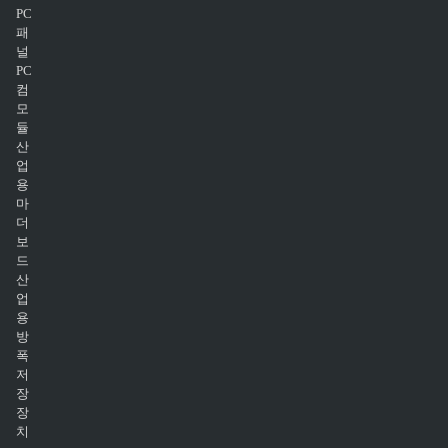
PC
패
널
PC
컴
모
듈
산
업
용
마
더
보
드
산
업
용
방
폭
저
장
장
치