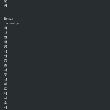
문
의
Bemax
Technology
회
사
연
혁
공
식
인
증
조
직
구
성
파
트
너
사
오
시