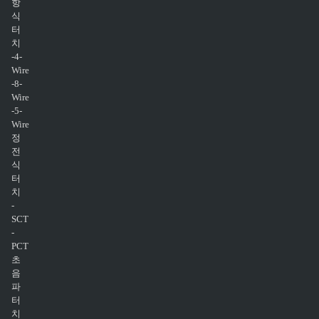
항
식
터
치
-4-
Wire
-8-
Wire
-5-
Wire
정
전
식
터
치
-
SCT
-
PCT
초
음
파
터
치