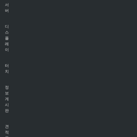
서
버
디
스
플
레
이
터
치
정
보
게
시
판
견
적