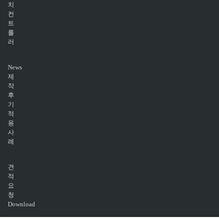
치
컨
트
롤
러
News
제
작
후
기
적
용
사
례
견
적
요
청
Download