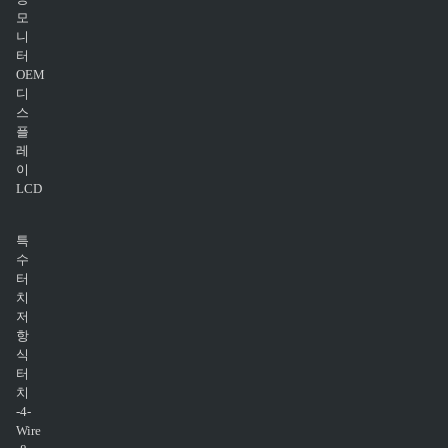
모
니
터
OEM
디
스
플
레
이
LCD
특
수
터
치
저
항
식
터
치
-4-
Wire