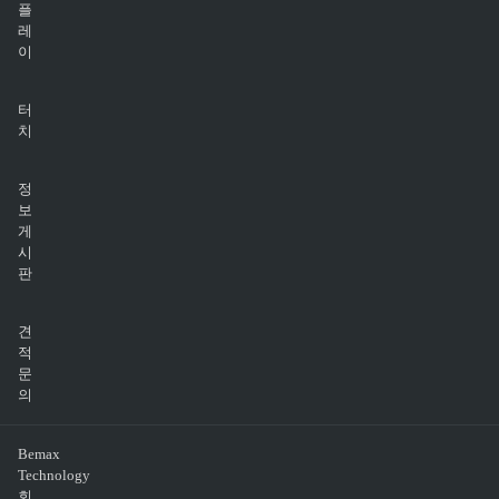
플
레
이
터
치
정
보
게
시
판
견
적
문
의
Bemax
Technology
회