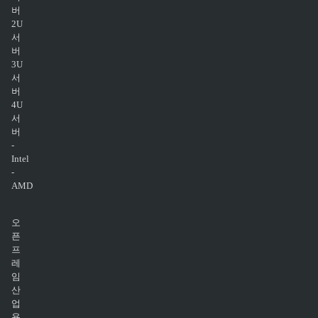
버
2U
서
버
3U
서
버
4U
서
버
-
Intel
-
AMD
오
픈
프
레
임
산
업
용