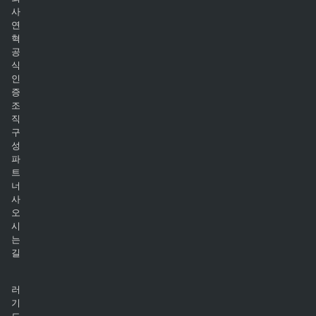
사
연
혁
공
식
인
증
조
직
구
성
파
트
너
사
오
시
는
길
러
기