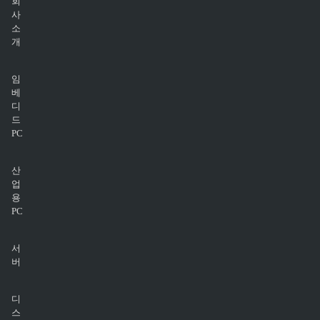
회
사
소
개
임
베
디
드
PC
산
업
용
PC
서
버
디
스