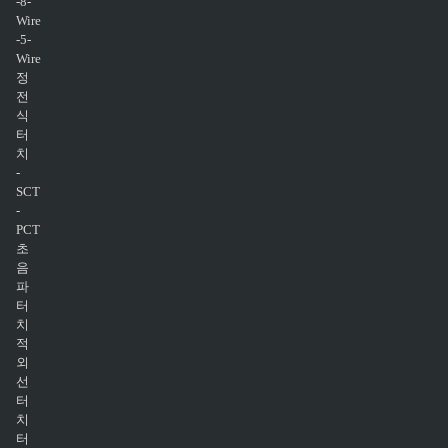
-8-
Wire
-5-
Wire
정
전
식
터
치
-
SCT
-
PCT
초
음
파
터
치
적
외
선
터
치
터