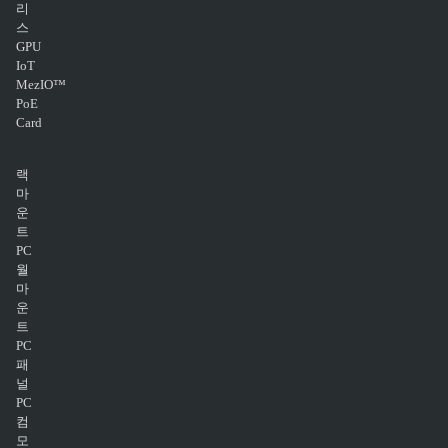
리
스
GPU
IoT
MezIO™
PoE
Card
랙
마
운
트
PC
월
마
운
트
PC
패
널
PC
컴
모