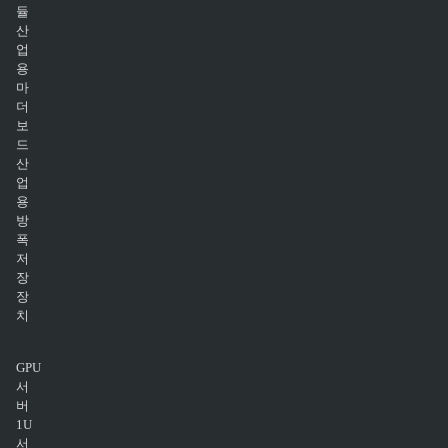
듈
산
업
용
마
더
보
드
산
업
용
방
폭
저
장
장
치
GPU
서
버
1U
서