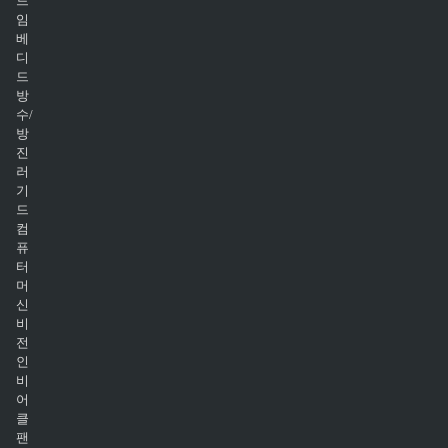
드
임
베
디
드
방
수/
방
진
러
기
드
컴
퓨
터
머
신
비
전
인
비
어
클
팬