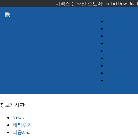
비맥스 온라인 스토어
Contact
Download
회사소개
임베디드 PC
산업용 PC
서버
디스플레이
터치
정보게시판
견적문의
Advantech
정보게시판
News
제작후기
적용사례