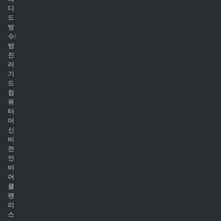
디
드
방
수/
방
진
러
기
드
컴
퓨
터
머
신
비
전
인
비
어
클
팬
리
스