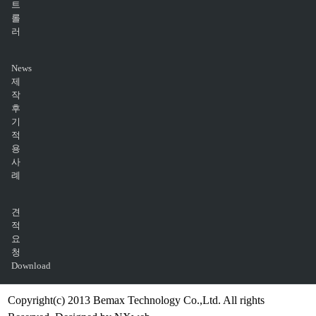
트
롤
러
News
제
작
후
기
적
용
사
례
견
적
요
청
Download
Copyright(c) 2013 Bemax Technology Co.,Ltd. All rights