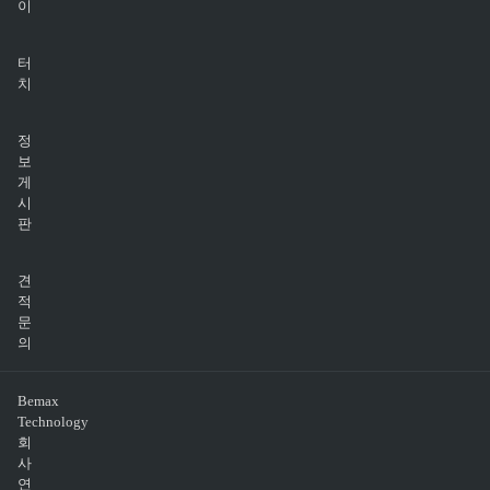
이
터
치
정
보
게
시
판
견
적
문
의
Bemax
Technology
회
사
연