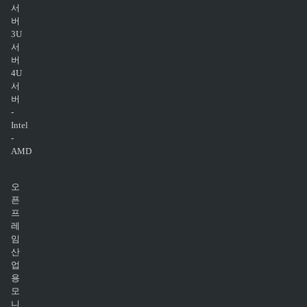
서
버
3U
서
버
4U
서
버
-
Intel
-
AMD
오
픈
프
레
임
산
업
용
모
니