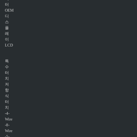
터
OEM
디
스
플
레
이
LCD
특
수
터
치
저
항
식
터
치
-4-
Wire
-8-
Wire
-5-