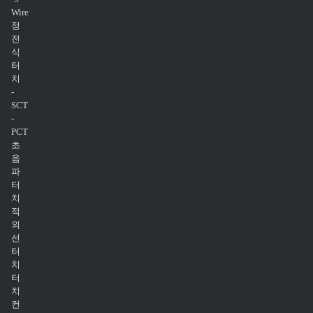
Wire
정
전
식
터
치
-
SCT
-
PCT
초
음
파
터
치
적
외
선
터
치
터
치
컨