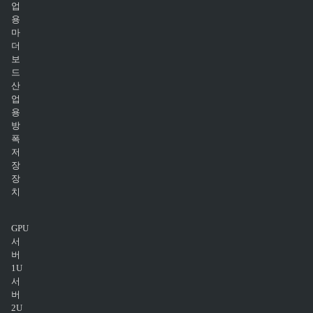
업
용
마
더
보
드
산
업
용
방
폭
저
장
장
치
GPU
서
버
1U
서
버
2U