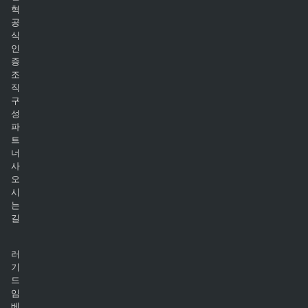
혁
공
식
인
증
조
직
구
성
파
트
너
사
오
시
는
길
러
기
드
임
베