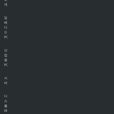
개
임
베
디
드
PC
산
업
용
PC
서
버
디
스
플
레