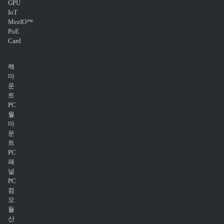
GPU
IoT
MezIO™
PoE
Card
랙
마
운
트
PC
월
마
운
트
PC
패
널
PC
컴
모
듈
산