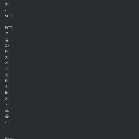
치
-
SCT
-
PCT
초
음
파
터
치
적
외
선
터
치
터
치
컨
트
롤
러
News