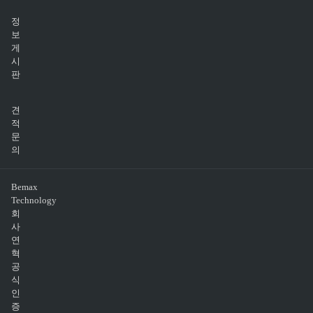
정
보
게
시
판
견
적
문
의
Bemax
Technology
회
사
연
혁
공
식
인
증