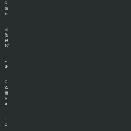
디
드
PC
산
업
용
PC
서
버
디
스
플
레
이
터
치