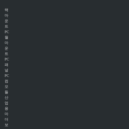
랙
마
운
트
PC
월
마
운
트
PC
패
널
PC
컴
모
듈
산
업
용
마
더
보