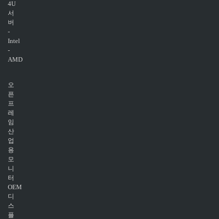
4U
서
버
-
Intel
-
AMD
오
픈
프
레
임
산
업
용
모
니
터
OEM
디
스
플