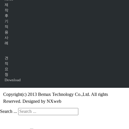
제
작
후
기
적
용
사
례
견
적
요
청
Download
Copyright(c) 2013 Bemax Technology Co.,Ltd. All rights
Reserved. Designed by NXweb
Search ...