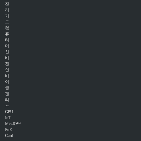
진
러
기
드
컴
퓨
터
머
신
비
전
인
비
어
클
팬
리
스
GPU
IoT
MezIO™
PoE
Card