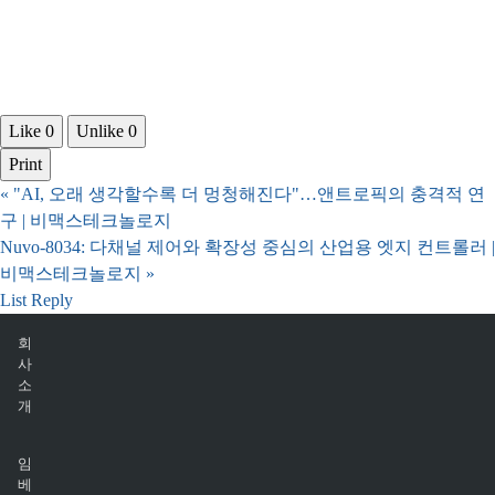
Like
0
Unlike
0
Print
«
"AI, 오래 생각할수록 더 멍청해진다"…앤트로픽의 충격적 연
구 | 비맥스테크놀로지
Nuvo-8034: 다채널 제어와 확장성 중심의 산업용 엣지 컨트롤러 |
비맥스테크놀로지
»
List
Reply
회
사
소
개
임
베