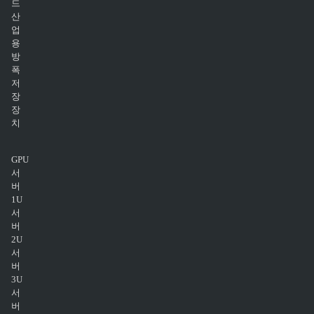
드
산
업
용
방
폭
저
장
장
치
GPU
서
버
1U
서
버
2U
서
버
3U
서
버