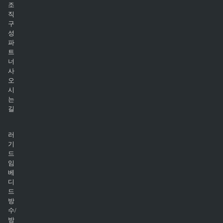
조
직
구
성
파
트
너
사
오
시
는
길
러
기
드
임
베
디
드
방
수/
방