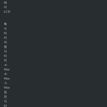
레
이
LCD
특
수
터
치
저
항
식
터
치
-4-
Wire
-8-
Wire
-5-
Wire
정
전
식
터