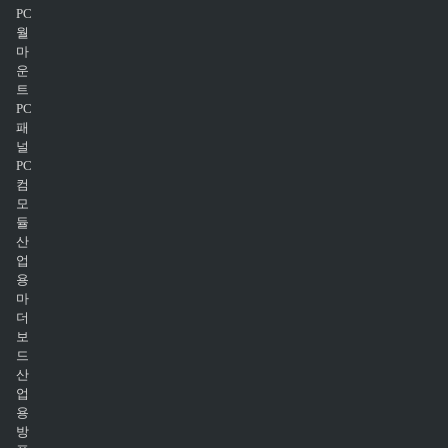
PC
월
마
운
트
PC
패
널
PC
컴
모
듈
산
업
용
마
더
보
드
산
업
용
방