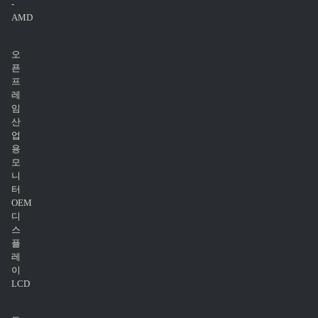
-
AMD
오
픈
프
레
임
산
업
용
모
니
터
OEM
디
스
플
레
이
LCD