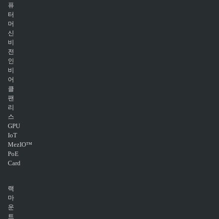
퓨
터
머
신
비
전
인
비
어
클
팬
리
스
GPU
IoT
MezIO™
PoE
Card
랙
마
운
트