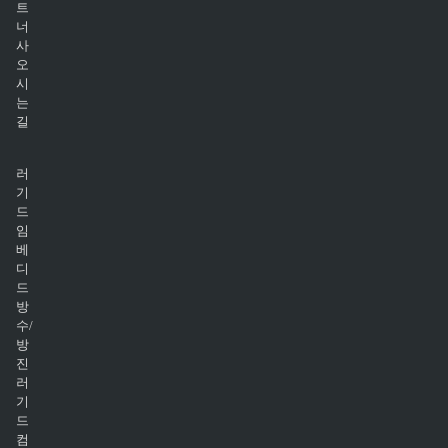
트
너
사
오
시
는
길
러
기
드
임
베
디
드
방
수/
방
진
러
기
드
컴