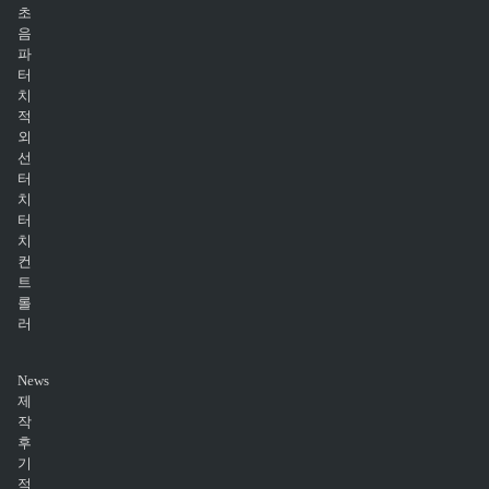
초
음
파
터
치
적
외
선
터
치
터
치
컨
트
롤
러
News
제
작
후
기
적