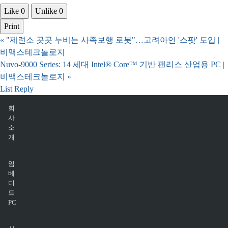
Like
0
Unlike
0
Print
«
"제련소 곳곳 누비는 사족보행 로봇"…고려아연 '스팟' 도입 |
비맥스테크놀로지
Nuvo-9000 Series: 14 세대 Intel® Core™ 기반 팬리스 산업용 PC |
비맥스테크놀로지
»
List
Reply
회
사
소
개
임
베
디
드
PC