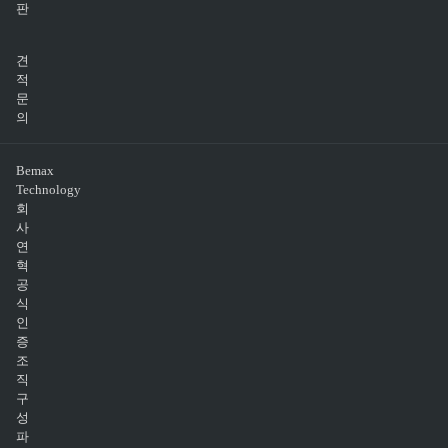
판
견
적
문
의
Bemax
Technology
회
사
연
혁
공
식
인
증
조
직
구
성
파