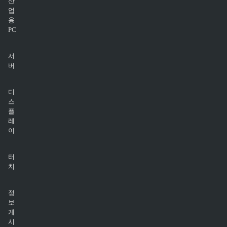
산
업
용
PC
서
버
디
스
플
레
이
터
치
정
보
게
시