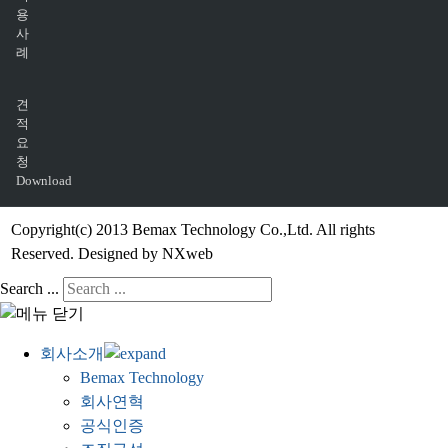
용
사
례
견
적
요
청
Download
Copyright(c) 2013 Bemax Technology Co.,Ltd. All rights
Reserved. Designed by NXweb
Search ...
회사소개
Bemax Technology
회사연혁
공식인증