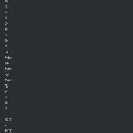
특
수
터
치
저
항
식
터
치
-4-
Wire
-8-
Wire
-5-
Wire
정
전
식
터
치
-
SCT
-
PCT