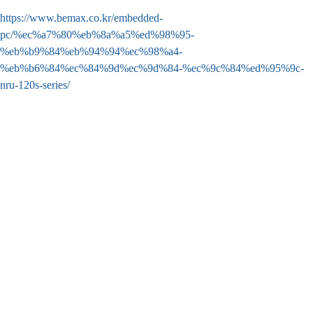
https://www.bemax.co.kr/embedded-
pc/%ec%a7%80%eb%8a%a5%ed%98%95-
%eb%b9%84%eb%94%94%ec%98%a4-
%eb%b6%84%ec%84%9d%ec%9d%84-%ec%9c%84%ed%95%9c-
nru-120s-series/