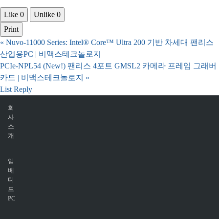
Like
0
Unlike
0
Print
«
Nuvo-11000 Series: Intel® Core™ Ultra 200 기반 차세대 팬리스
산업용PC | 비맥스테크놀로지
PCIe-NPL54 (New!) 팬리스 4포트 GMSL2 카메라 프레임 그래버
카드 | 비맥스테크놀로지
»
List
Reply
회
사
소
개
임
베
디
드
PC