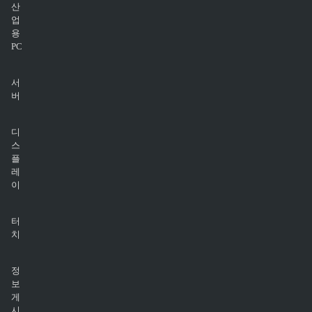
산
업
용
PC
서
버
디
스
플
레
이
터
치
정
보
게
시