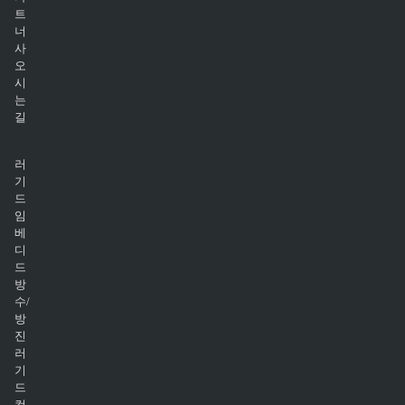
트
너
사
오
시
는
길
러
기
드
임
베
디
드
방
수/
방
진
러
기
드
컴