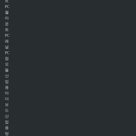
트
PC
월
마
운
트
PC
패
널
PC
컴
모
듈
산
업
용
마
더
보
드
산
업
용
방