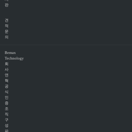
판
견
적
문
의
Bemax
Technology
회
사
연
혁
공
식
인
증
조
직
구
성
파