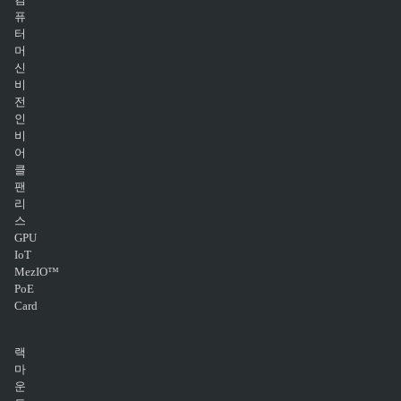
퓨
터
머
신
비
전
인
비
어
클
팬
리
스
GPU
IoT
MezIO™
PoE
Card
랙
마
운