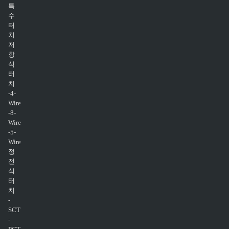
특
수
터
치
저
항
식
터
치
-4-
Wire
-8-
Wire
-5-
Wire
정
전
식
터
치
-
SCT
-