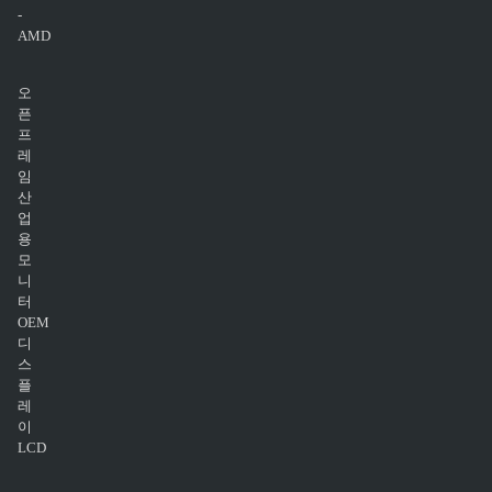
-
AMD
오
픈
프
레
임
산
업
용
모
니
터
OEM
디
스
플
레
이
LCD