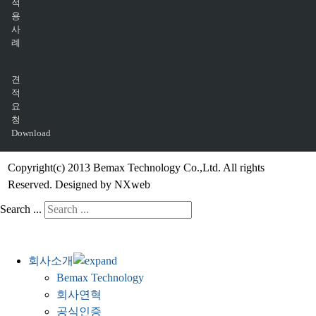
적
용
사
례
견
적
요
청
Download
Copyright(c) 2013 Bemax Technology Co.,Ltd. All rights
Reserved. Designed by NXweb
Search ...
회사소개
Bemax Technology
회사연혁
공식인증