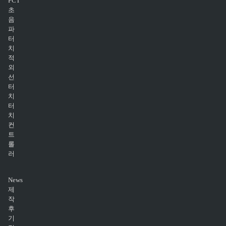
PCT
초
음
파
터
치
적
외
선
터
치
터
치
컨
트
롤
러
News
제
작
후
기