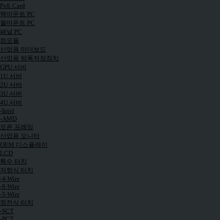
PoE Card
랙마운트 PC
월마운트 PC
패널 PC
컴모듈
산업용 마더보드
산업용 방폭저장장치
GPU 서버
1U 서버
2U 서버
3U 서버
4U 서버
-Intel
-AMD
오픈 프레임
산업용 모니터
OEM 디스플레이
LCD
특수 터치
저항식 터치
-4-Wire
-8-Wire
-5-Wire
정전식 터치
-SCT
-PCT