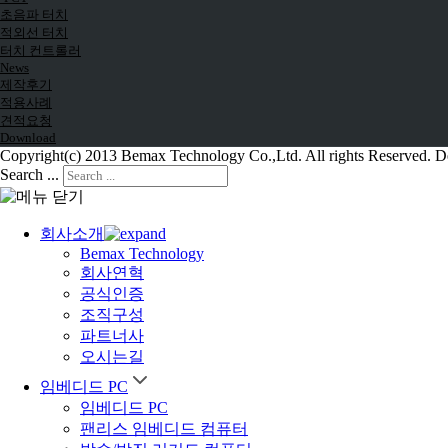
초음파 터치
적외선 터치
터치 컨트롤러
News
제작후기
적용사례
견적요청
Download
Copyright(c) 2013 Bemax Technology Co.,Ltd. All rights Reserved.
Search ...
회사소개
Bemax Technology
회사연혁
공식인증
조직구성
파트너사
오시는길
임베디드 PC
임베디드 PC
팬리스 임베디드 컴퓨터