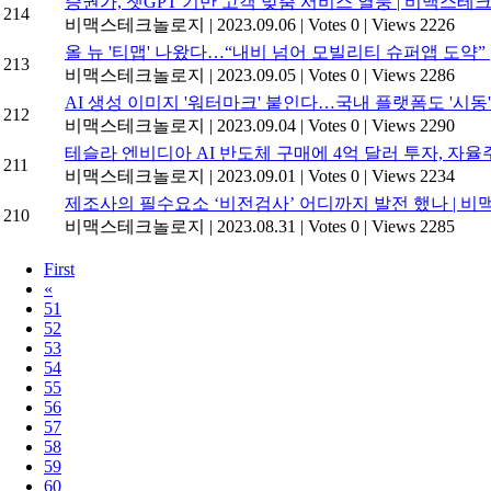
증권가, 챗GPT 기반 고객 맞춤 서비스 열풍 | 비맥스
214
비맥스테크놀로지
|
2023.09.06
|
Votes 0
|
Views 2226
올 뉴 '티맵' 나왔다…“내비 넘어 모빌리티 슈퍼앱 도약
213
비맥스테크놀로지
|
2023.09.05
|
Votes 0
|
Views 2286
AI 생성 이미지 '워터마크' 붙인다…국내 플랫폼도 '시동
212
비맥스테크놀로지
|
2023.09.04
|
Votes 0
|
Views 2290
테슬라 엔비디아 AI 반도체 구매에 4억 달러 투자, 자
211
비맥스테크놀로지
|
2023.09.01
|
Votes 0
|
Views 2234
제조사의 필수요소 ‘비전검사’ 어디까지 발전 했나 | 비맥스테
210
비맥스테크놀로지
|
2023.08.31
|
Votes 0
|
Views 2285
First
«
51
52
53
54
55
56
57
58
59
60