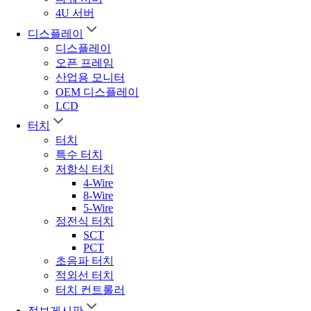
4U 서버
디스플레이
디스플레이
오픈 프레임
산업용 모니터
OEM 디스플레이
LCD
터치
터치
특수 터치
저항식 터치
4-Wire
8-Wire
5-Wire
정전식 터치
SCT
PCT
초음파 터치
적외선 터치
터치 컨트롤러
정보게시판