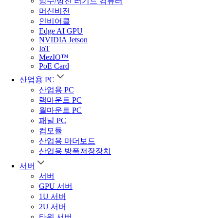
방수/방진 러기드 컴퓨터
머신비전
인비어클
Edge AI GPU
NVIDIA Jetson
IoT
MezIO™
PoE Card
산업용 PC
산업용 PC
랙마운트 PC
월마운트 PC
패널 PC
컴모듈
산업용 마더보드
산업용 방폭저장장치
서버
서버
GPU 서버
1U 서버
2U 서버
타워 서버