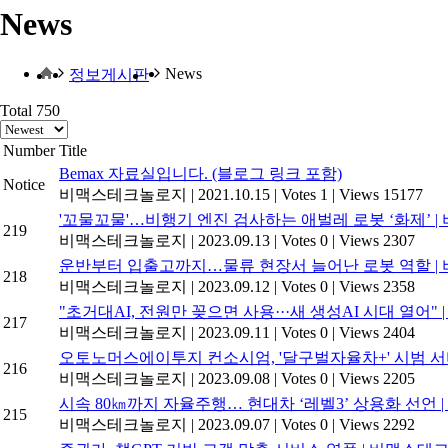
News
News
정보게시판
Total 750
Number
Title
Bemax 자료실입니다. (블로그 링크 포함)
Notice
비맥스테크놀로지
|
2021.10.15
|
Votes 1
|
Views 15177
'꼬물꼬물'…비행기 엔진 검사하는 애벌레 로봇 ‘화제’ 
219
비맥스테크놀로지
|
2023.09.13
|
Votes 0
|
Views 2307
운반부터 입출고까지…물류 현장서 늘어난 로봇 역할 
218
비맥스테크놀로지
|
2023.09.12
|
Votes 0
|
Views 2358
"초거대AI, 전원만 꽂으면 사용···새 생성AI 시대 열어
217
비맥스테크놀로지
|
2023.09.11
|
Votes 0
|
Views 2404
오토노머스에이투지 컨소시엄, '달구벌자율차+' 시범 서
216
비맥스테크놀로지
|
2023.09.08
|
Votes 0
|
Views 2205
시속 80㎞까지 자율주행… 현대차 ‘레벨3’ 상용화 선언 | 
215
비맥스테크놀로지
|
2023.09.07
|
Votes 0
|
Views 2292