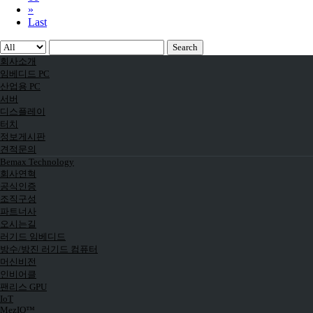
»
Last
Search
회사소개
임베디드 PC
산업용 PC
서버
디스플레이
터치
정보게시판
견적문의
Bemax Technology
회사연혁
공식인증
조직구성
파트너사
오시는길
러기드 임베디드
방수/방진 러기드 컴퓨터
머신비전
인비어클
팬리스 GPU
IoT
MezIO™