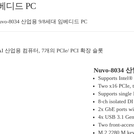
임베디드 PC
uvo-8034 산업용 9/8세대 임베디드 PC
Edge AI 산업용 컴퓨터, 7개의 PCIe/ PCI 확장 슬롯
Nuvo-8034
Supports Intel®
Two x16 PCIe, t
Supports singl
8-ch isolated DI
2x GbE ports wi
4x USB 3.1 Gen
Two front-acces
M.2 2280 M key 