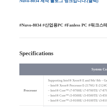
Nuvo-8034 제작 블로그 링크입니다.(클릭)
#Nuvo-8034 #산업용PC #Fanless PC #워크
Specifications
System Co
Supporting Intel® Xeon® E and 9th/ 8th – 
– Intel® Xeon® Processor E-2176G/ E-212
Processor
– Intel® Core™ i7-9700E/ i7-9700TE/ i7-87
– Intel® Core™ i5-9500E/ i5-9500TE/ i5-85
– Intel® Core™ i3-9100E/ i3-9100TE/ i3-81