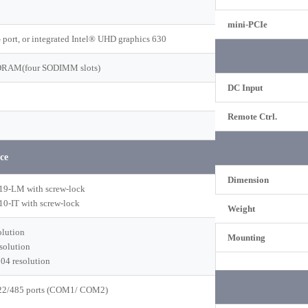
mini-PCIe
port, or integrated Intel® UHD graphics 630
DRAM(four SODIMM slots)
DC Input
Remote Ctrl.
ce
Dimension
219-LM with screw-lock
210-IT with screw-lock
Weight
olution
Mounting
solution
04 resolution
422/485 ports (COM1/ COM2)