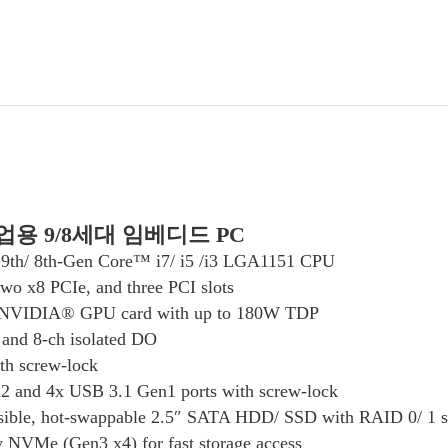
 산업용 9/8세대 임베디드 PC
 9th/ 8th-Gen Core™ i7/ i5 /i3 LGA1151 CPU
wo x8 PCIe, and three PCI slots
e NVIDIA® GPU card with up to 180W TDP
 and 8-ch isolated DO
th screw-lock
2 and 4x USB 3.1 Gen1 ports with screw-lock
sible, hot-swappable 2.5″ SATA HDD/ SSD with RAID 0/ 1 s
NVMe (Gen3 x4) for fast storage access