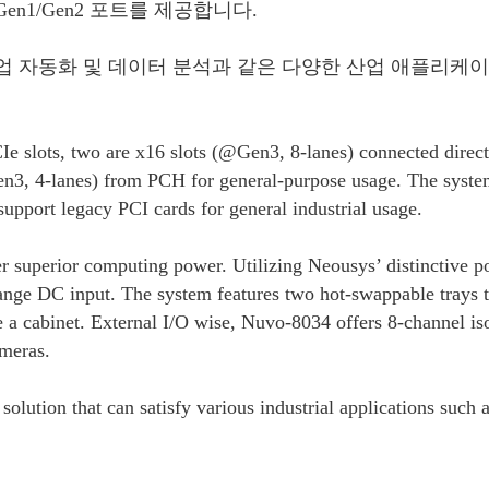
Gen1/Gen2 포트를 제공합니다.
, 산업 자동화 및 데이터 분석과 같은 다양한 산업 애플리케
e slots, two are x16 slots (@Gen3, 8-lanes) connected direct
n3, 4-lanes) from PCH for general-purpose usage. The syste
port legacy PCI cards for general industrial usage.
r superior computing power. Utilizing Neousys’ distinctive p
ge DC input. The system features two hot-swappable trays t
a cabinet. External I/O wise, Nuvo-8034 offers 8-channel is
ameras.
olution that can satisfy various industrial applications such