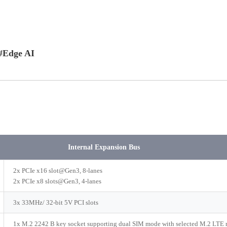
Edge AI
Internal Expansion Bus
2x PCIe x16 slot@Gen3, 8-lanes
2x PCIe x8 slots@Gen3, 4-lanes
3x 33MHz/ 32-bit 5V PCI slots
1x M.2 2242 B key socket supporting dual SIM mode with selected M.2 LTE