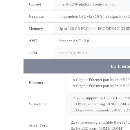
Chipset
Intel® C246 platform controller hub
Graphics
Independent GPU via x16 (@ x8 signals) PEG 
Memory
Up to 128 GB ECC/ non-ECC DDR4 2133 S
AMT
Supports AMT 12.0
TPM
Supports TPM 2.0
I/O Interfa
1x Gigabit Ethernet port by Intel® I
Ethernet
1x Gigabit Ethernet port by Intel® I
1x VGA, supporting 1920 x 1200 res
Video Port
1x DVI-D, supporting 1920 x 1200 re
1x DisplayPort, supporting 4096 x 23
2x software-programmable RS-232/
Serial Port
2x RS-232 ports (COM3/ COM4)