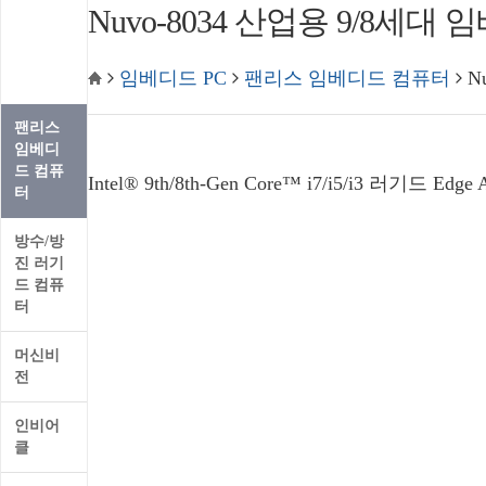
임베디
Nuvo-8034 산업용 9/8세대 
드 PC
임베디드 PC
팬리스 임베디드 컴퓨터
N
팬리스
임베디
드 컴퓨
Intel® 9th/8th-Gen Core™ i7/i5/i3 러기드 
터
방수/방
진 러기
드 컴퓨
터
머신비
전
인비어
클