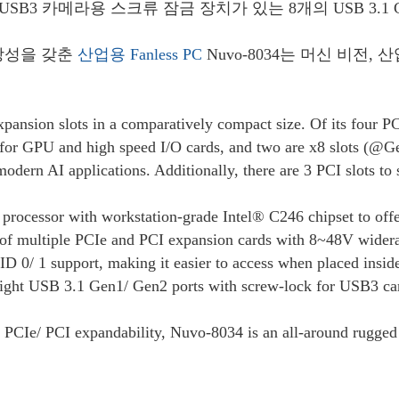
USB3 카메라용 스크류 잠금 장치가 있는 8개의 USB 3.1 
 확장성을 갖춘
산업용
Fanless PC
Nuvo-8034는 머신 비전
ansion slots in a comparatively compact size. Of its four PCI
for GPU and high speed I/O cards, and two are x8 slots (@Ge
AI applications. Additionally, there are 3 PCI slots to sup
rocessor with workstation-grade Intel® C246 chipset to offe
 multiple PCIe and PCI expansion cards with 8~48V wideran
0/ 1 support, making it easier to access when placed inside 
 eight USB 3.1 Gen1/ Gen2 ports with screw-lock for USB3 c
t PCIe/ PCI expandability, Nuvo-8034 is an all-around rugged s