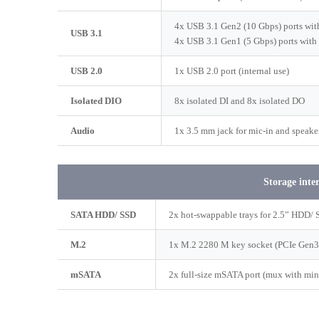
4x USB 3.1 Gen2 (10 Gbps) ports wit
USB 3.1
4x USB 3.1 Gen1 (5 Gbps) ports with
USB 2.0
1x USB 2.0 port (internal use)
Isolated DIO
8x isolated DI and 8x isolated DO
Audio
1x 3.5 mm jack for mic-in and speake
Storage inte
SATA HDD/ SSD
2x hot-swappable trays for 2.5” HDD/ 
M.2
1x M.2 2280 M key socket (PCIe Gen
mSATA
2x full-size mSATA port (mux with min