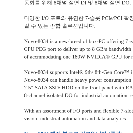
동화를 위해 8채널 절연 DI 및 8채널 절연 DO, 
다양한 I/O 포트와 유연한 7-슬롯 PCIe/PCI
킬 수 있는 종합 솔루션입니다.
Nuvo-8034 is a new-breed of box-PC offering 7 exp
CPU PEG port to deliver up to 8 GB/s bandwidth 
of accmmodating one 180W NVIDIA® GPU for modern 
Nuvo-8034 supports Intel® 9th/ 8th-Gen Core™ i p
Nuvo-8034 can handle heavy power consumption of
2.5″ SATA SSD/ HDD on the front panel with RAID 
8-channel isolated DO for industrial automation,
With an assortment of I/O ports and flexible 7-slo
vision, industrial automation and data analytics.