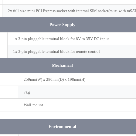
2x full-size mini PCI Express socket with internal SIM socket(mux. with mSA
Power Supply
1x 3-pin pluggable terminal block for 8V to 35V DC input
1x 3-pin pluggable terminal block for remote control
Mechanical
259mm(W) x 280mm(D) x 198mm(H)
7kg
Wall-mount
Environmental