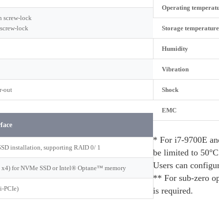
Operating temperat
h screw-lock
 screw-lock
Storage temperature
Humidity
Vibration
r-out
Shock
EMC
rface
* For i7-9700E an
SSD installation, supporting RAID 0/ 1
be limited to 50°C
Users can configu
3 x4) for NVMe SSD or Intel® Optane™ memory
** For sub-zero o
i-PCIe)
is required.