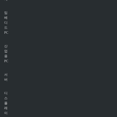
임
베
디
드
PC
산
업
용
PC
서
버
디
스
플
레
이