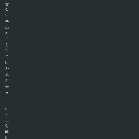
공
식
인
증
조
직
구
성
파
트
너
사
오
시
는
길
러
기
드
임
베
디