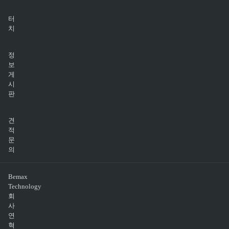
터
치
정
보
게
시
판
견
적
문
의
Bemax
Technology
회
사
연
혁