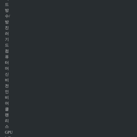
드
방
수/
방
진
러
기
드
컴
퓨
터
머
신
비
전
인
비
어
클
팬
리
스
GPU