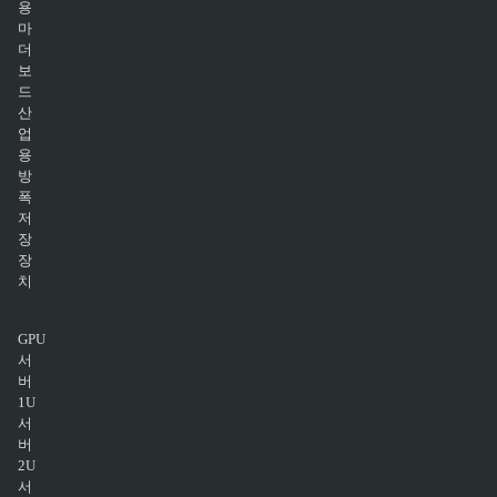
용
마
더
보
드
산
업
용
방
폭
저
장
장
치
GPU
서
버
1U
서
버
2U
서