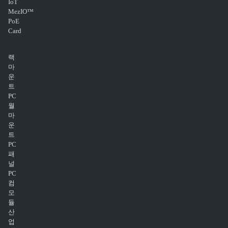
IoT
MezIO™
PoE
Card
랙
마
운
트
PC
월
마
운
트
PC
패
널
PC
컴
모
듈
산
업