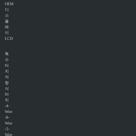
OEM
디
스
플
레
이
LCD
특
수
터
치
저
항
식
터
치
-4-
Wire
-8-
Wire
-5-
Wire