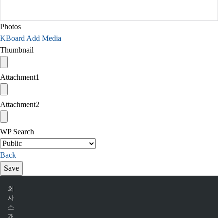
Photos
KBoard Add Media
Thumbnail
Attachment
1
Attachment
2
WP Search
Back
Save
회
사
소
개