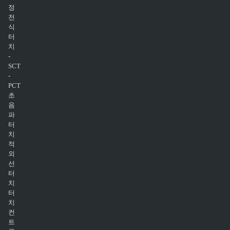
정
전
식
터
치
-
SCT
-
PCT
초
음
파
터
치
적
외
선
터
치
터
치
컨
트