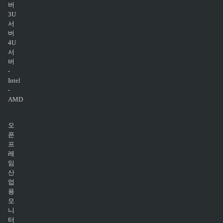
버
3U
서
버
4U
서
버
-
Intel
-
AMD
오
픈
프
레
임
산
업
용
모
니
터