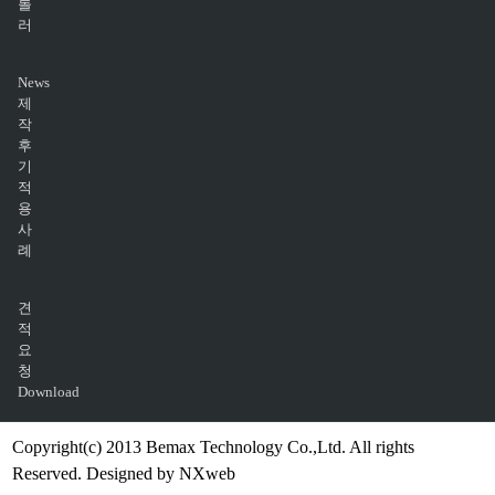
롤
러
News
제
작
후
기
적
용
사
례
견
적
요
청
Download
Copyright(c) 2013 Bemax Technology Co.,Ltd. All rights
Reserved. Designed by NXweb