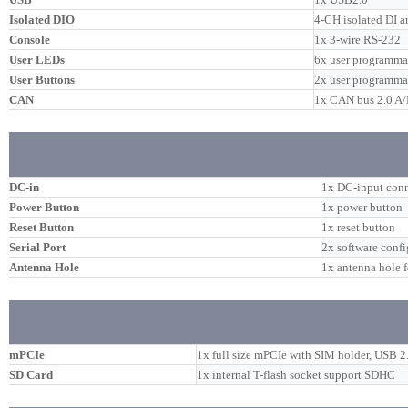
Isolated DIO
4-CH isolated DI 
Console
1x 3-wire RS-232
User LEDs
6x user programm
User Buttons
2x user programma
CAN
1x CAN bus 2.0 A
DC-in
1x DC-input con
Power Button
1x power button
Reset Button
1x reset button
Serial Port
2x software conf
Antenna Hole
1x antenna hole 
mPCIe
1x full size mPCIe with SIM holder, USB 2
SD Card
1x internal T-flash socket support SDHC