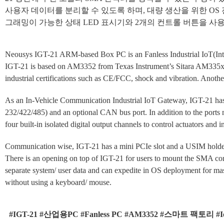
사용자 데이터를 분리할 수 있도록 하며, 대량 생산을 위한 OS
그래밍이 가능한 상태 LED 표시기와 2개의 컨트롤 버튼을 사용
Neousys IGT-21 ARM-based Box PC is an Fanless Industrial IoT(Int
IGT-21 is based on AM3352 from Texas Instrument’s Sitara AM335x fa
industrial certifications such as CE/FCC, shock and vibration. Anot
As an In-Vehicle Communication Industrial IoT Gateway, IGT-21 has 
232/422/485) and an optional CAN bus port. In addition to the ports men
four built-in isolated digital output channels to control actuators and i
Communication wise, IGT-21 has a mini PCIe slot and a USIM holder 
There is an opening on top of IGT-21 for users to mount the SMA conn
separate system/ user data and can expedite in OS deployment for ma
without using a keyboard/ mouse.
#IGT-21 #산업용PC #Fanless PC #AM3352 #스마트 팩토리 #Io