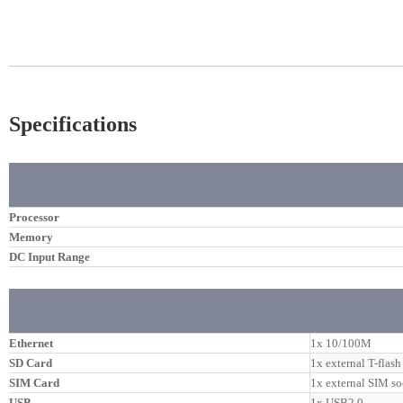
Specifications
Processor
Memory
DC Input Range
Ethernet
1x 10/100M
SD Card
1x external T-flas
SIM Card
1x external SIM so
USB
1x USB2.0