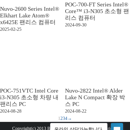
POC-700-FT Series Intel®
Nuvo-2600 Series Intel®
Core™ i3-N305 초소형 팬
Elkhart Lake Atom®
리스 컴퓨터
x6425E 팬리스 컴퓨터
2024-09-30
2025-02-25
POC-751VTC Intel Core
Nuvo-2822 Intel® Alder
i3-N305 초소형 차량 내
Lake N Compact 확장 박
팬리스 PC
스 PC
2024-08-28
2024-08-22
1
2
3
4
→
Copyright(c) 2013 Bemax Technology Co.,Ltd. All rights